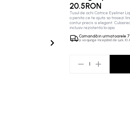
20.5RON
Tusul de ochi Catrice Eyeliner Li
o penita ce te ajuta sa trasezi li
contur precis si elegant. Culoarea
inclusiv rezistenta la apa.
Comandă in
urmatoarele
7
și va ajunge începând de
Luni, 10
1