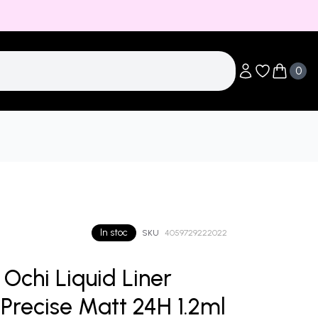
0
Obiecte în li
Obiecte 
In stoc
SKU
4059729222022
 Ochi Liquid Liner
 Precise Matt 24H 1.2ml