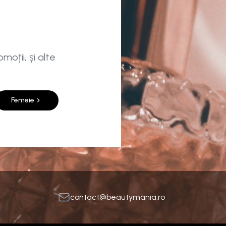
moții, și alte
Femeie
contact@beautymania.ro