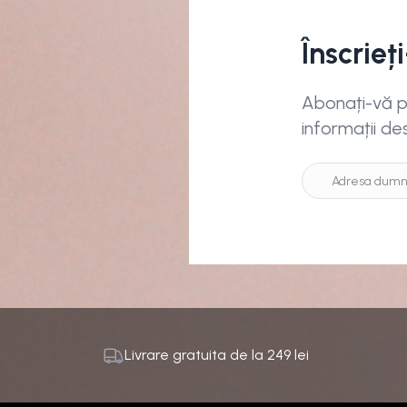
Înscrieț
Abonați-vă pe
informații de
Livrare gratuita de la
249
lei