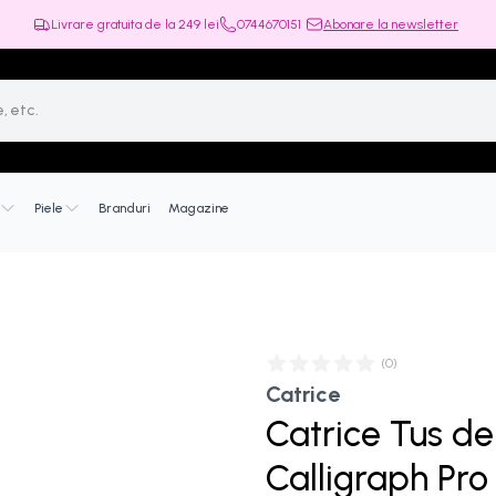
Livrare gratuita de la
249
lei
0744670151
Abonare la newsletter
Piele
Branduri
Magazine
(
0
)
Catrice
Catrice Tus de
Calligraph Pro