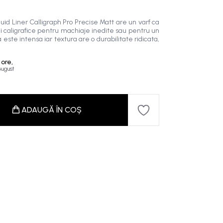
quid Liner Calligraph Pro Precise Matt are un varf ca
nii caligrafice pentru machiaje inedite sau pentru un
 este intensa iar textura are o durabilitate ridicata,
 ore,
 August
ADAUGĂ ÎN COȘ