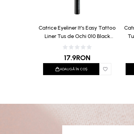
Catrice Eyeliner It's Easy Tattoo
Catr
Liner Tus de Ochi 010 Black
Tu
Lifeproof 1.1ml
17.9
RON
ADAUGĂ ÎN COȘ