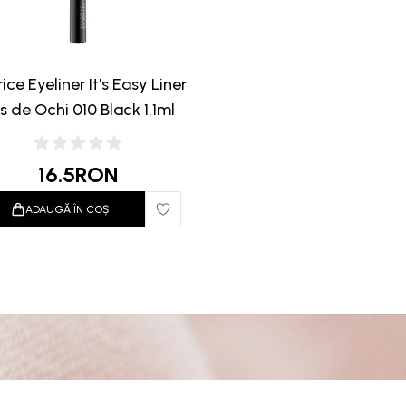
ice Eyeliner It's Easy Liner
s de Ochi 010 Black 1.1ml
16.5
RON
ADAUGĂ ÎN COȘ