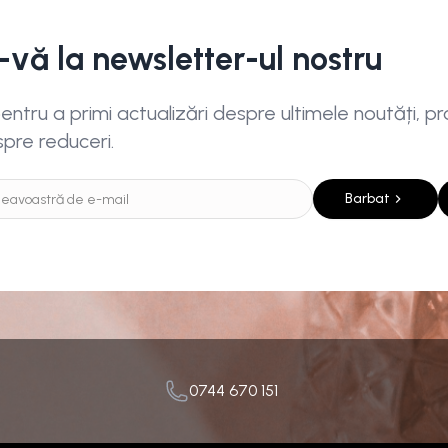
i-vă la newsletter-ul nostru
ntru a primi actualizări despre ultimele noutăți, pro
spre reduceri.
Barbat
0744 670 151