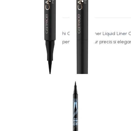
Tusul de ochi Catrice Eyeliner Liquid Liner 
inedite sau pentru un contur precis si elegan