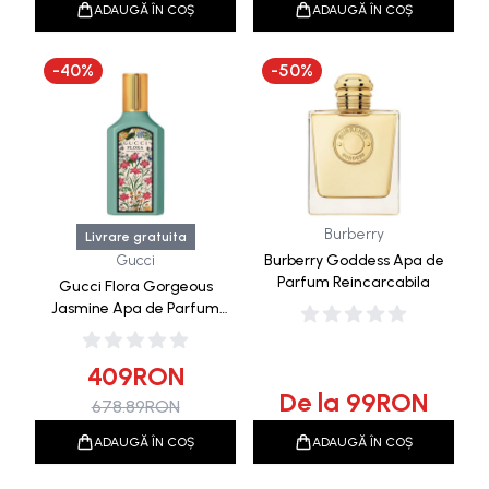
ADAUGĂ ÎN COȘ
ADAUGĂ ÎN COȘ
-
40
%
-
50
%
Burberry
Livrare gratuita
Gucci
Burberry Goddess Apa de
Parfum Reincarcabila
Gucci Flora Gorgeous
Jasmine Apa de Parfum
50ml
409
RON
De la
99
RON
678.89
RON
ADAUGĂ ÎN COȘ
ADAUGĂ ÎN COȘ