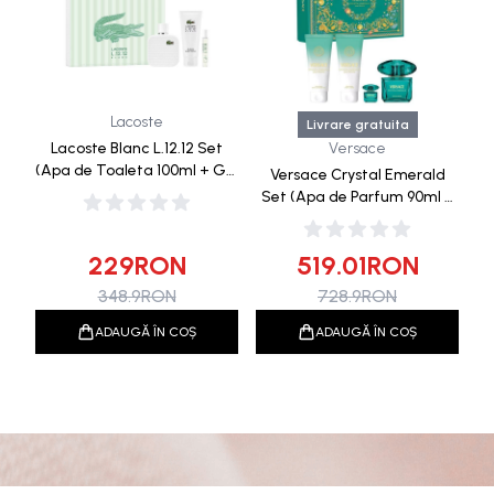
Lacoste
Livrare gratuita
Lacoste Blanc L.12.12 Set
Versace
(Apa de Toaleta 100ml + Gel
Versace Crystal Emerald
de Dus 100ml + Apa de
Set (Apa de Parfum 90ml +
Toaleta 7.5ml)
Apa de Parfum 5ml +
Lotiune de Corp + Gel de
229
RON
519.01
RON
Dus)
348.9
RON
728.9
RON
ADAUGĂ ÎN COȘ
ADAUGĂ ÎN COȘ