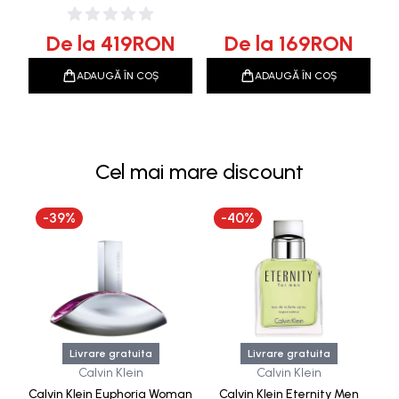
Reincarcabila
De la
419
RON
De la
169
RON
ADAUGĂ ÎN COȘ
ADAUGĂ ÎN COȘ
Cel mai mare discount
-
39
%
-
40
%
Livrare gratuita
Livrare gratuita
Calvin Klein
Calvin Klein
Calvin Klein Euphoria Woman
Calvin Klein Eternity Men