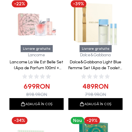
-
22
%
-
39
%
Livrare gratuita
Livrare gratuita
Lancome
Dolce&Gabbana
Lancome La Vie Est Belle Set
Dolce&Gabbana Light Blue
(Apa de Parfum 100ml +
Femme Set (Apa de Toaleta
Lotiune de Corp 200ml +
100ml + 2xApa de Toaleta
Apa de Parfum 4ml)
10ml)
699
RON
489
RON
898.9
RON
798.9
RON
ADAUGĂ ÎN COȘ
ADAUGĂ ÎN COȘ
-
34
%
Nou
-
29
%