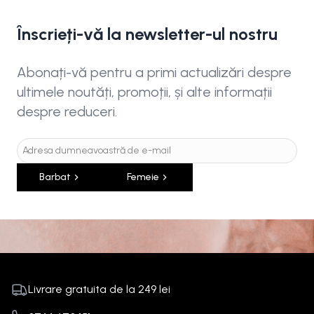
Înscrieți-vă la newsletter-ul nostru
Abonați-vă pentru a primi actualizări despre
ultimele noutăți, promoții, și alte informații
despre reduceri.
Barbat
Femeie
Livrare gratuita de la
249
lei