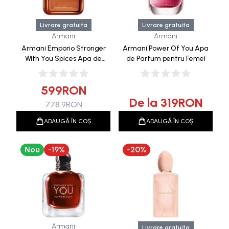
Livrare gratuita
Livrare gratuita
Armani
Armani
Armani Emporio Stronger
Armani Power Of You Apa
With You Spices Apa de
de Parfum pentru Femei
Parfum 100ml Editie
Limitata
599
RON
De la
319
RON
778.9
RON
ADAUGĂ ÎN COȘ
ADAUGĂ ÎN COȘ
Nou
-
19
%
-
20
%
Armani
Livrare gratuita