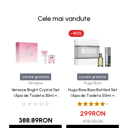
Cele mai vandute
-
40
%
Livrare gratuita
Livrare gratuita
Versace
Hugo Boss
Versace Bright Crystal Set
Hugo Boss Boss Bottled Set
(Apa de Toaleta 30ml +
(Apa de Toaleta 50ml +
Lotiune de Corp 50ml)
Deodorant Spray 150ml)
(
1
)
299
RON
388.89
RON
498.9
RON