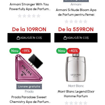
Armani Stronger With You
Armani
Powerfully Apa de Parfum
Armani Si Nude Bloom Apa
pentru Barbati
de Parfum pentru Femei
De la
109
RON
De la
559
RON
ADAUGĂ ÎN COȘ
ADAUGĂ ÎN COȘ
Nou
-
19
%
Nou
-
40
%
Mont Blanc
Livrare gratuita
Prada
Mont Blanc Legend Elixir
Homme Parfum
Prada Paradoxe Sweet
Chemistry Apa de Parfum