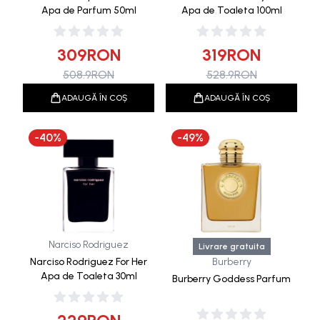
Apa de Parfum 50ml
Apa de Toaleta 100ml
309
RON
319
RON
508.9
RON
528.9
RON
ADAUGĂ ÎN COȘ
ADAUGĂ ÎN COȘ
-
40
%
-
49
%
Narciso Rodriguez
Livrare gratuita
Narciso Rodriguez For Her
Burberry
Apa de Toaleta 30ml
Burberry Goddess Parfum