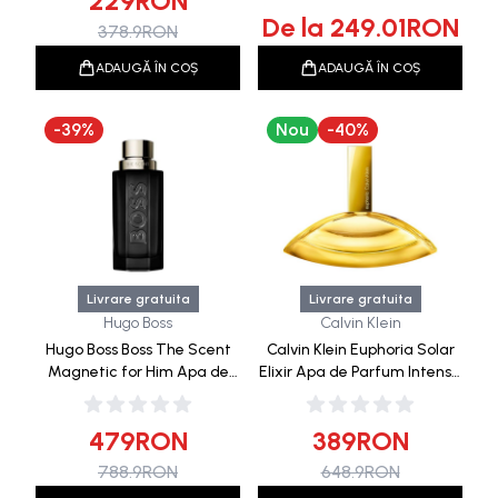
229
RON
De la
249.01
RON
378.9
RON
ADAUGĂ ÎN COȘ
ADAUGĂ ÎN COȘ
-
39
%
Nou
-
40
%
Livrare gratuita
Livrare gratuita
Hugo Boss
Calvin Klein
Hugo Boss Boss The Scent
Calvin Klein Euphoria Solar
Magnetic for Him Apa de
Elixir Apa de Parfum Intensa
Parfum 100ml
100ml
479
RON
389
RON
788.9
RON
648.9
RON