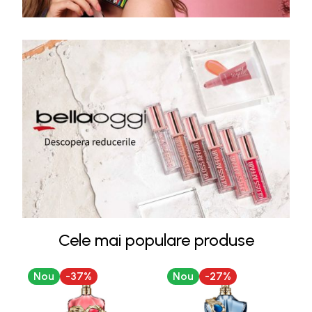
Cele mai populare produse
Nou
-
37
%
Nou
-
27
%