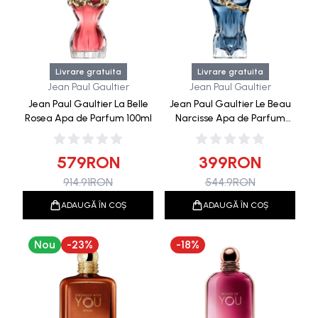
Livrare gratuita
Livrare gratuita
Jean Paul Gaultier
Jean Paul Gaultier
Jean Paul Gaultier La Belle
Jean Paul Gaultier Le Beau
Rosea Apa de Parfum 100ml
Narcisse Apa de Parfum
75ml
579
RON
399
RON
914.91
RON
544.9
RON
ADAUGĂ ÎN COȘ
ADAUGĂ ÎN COȘ
Nou
-
23
%
-
18
%