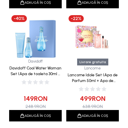
ADAUGĂ ÎN COȘ
ADAUGĂ ÎN COȘ
-
40
%
-
22
%
Davidoff
Livrare gratuita
Davidoff Cool Water Woman
Lancome
Set (Apa de toaleta 30ml +
Lancome Idole Set (Apa de
Lotiune Corp 75ml)
Parfum 50ml + Apa de
Parfum 10ml + Mini
Mascara)
149
RON
499
RON
248.9
RON
638.9
RON
ADAUGĂ ÎN COȘ
ADAUGĂ ÎN COȘ