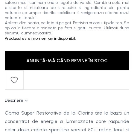
sufera modificari hormonale legate de varsta. Combina cele mai
eficiente stimulatoare de stralucire si ingrediente din plante
naturale ce umple ridurile, exfoliaza si revigoreaza oferind rozul
natural al tenului.
Aplicati dimineata, pe fata si pe gat. Potrivita oricarui tip de ten. Se
aplica in fiecare dimineata pe fata si gatul curate. Utilizati dupa
serumul dumneavoastra.
Produsul este momentan indisponibil.
ANUNȚĂ-MĂ CÂND REVINE ÎN STOC
Descriere
Gama Super Restorative de la Clarins are la baza un
concentrat de energie si luminozitate care raspunde
celor doua cerinte specifice varstei 50+: refac tenul si