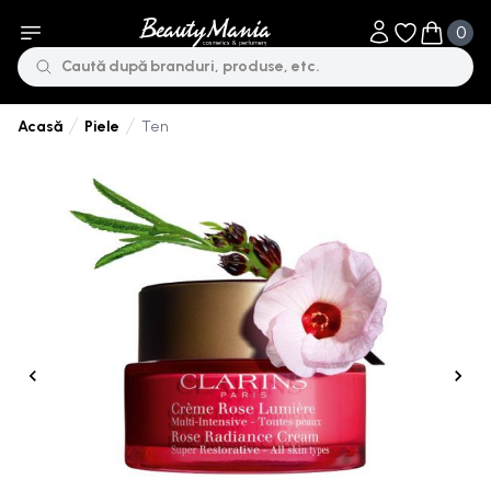
0
Obiecte în li
Obiecte 
Piele
Ten
Acasă