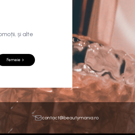
moții, și alte
Femeie
contact@beautymania.ro