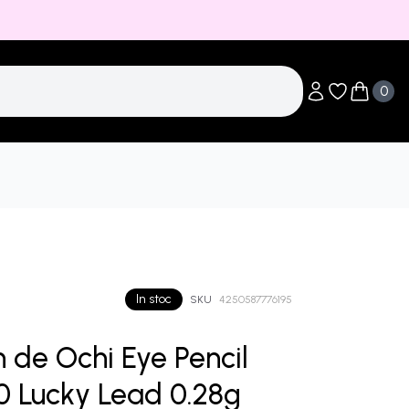
0
Obiecte în li
Obiecte 
In stoc
SKU
4250587776195
 de Ochi Eye Pencil
0 Lucky Lead 0.28g