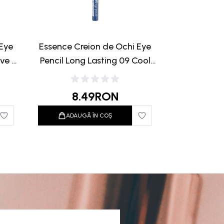
 Eye
Essence Creion de Ochi Eye
ave A
Pencil Long Lasting 09 Cool
Down 0.28g
8.49
RON
ADAUGĂ ÎN COȘ