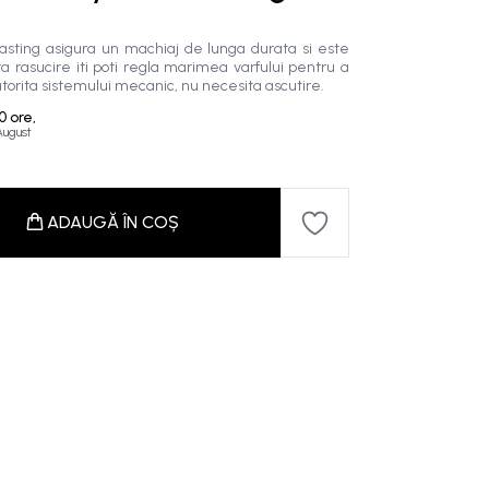
asting asigura un machiaj de lunga durata si este
ura rasucire iti poti regla marimea varfului pentru a
Datorita sistemului mecanic, nu necesita ascutire.
0 ore,
 August
ADAUGĂ ÎN COȘ