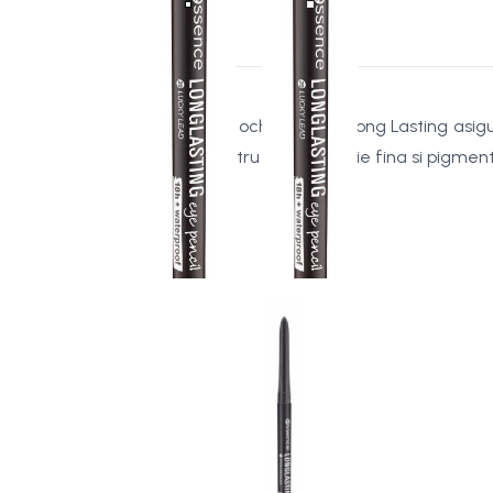
Creionul de ochi Essence Long Lasting asigu
varfului pentru a trasa o linie fina si pigme