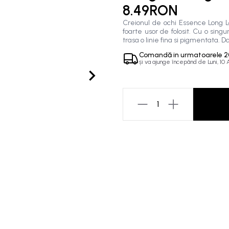
8.49RON
Creionul de ochi Essence Long L
foarte usor de folosit. Cu o sing
trasa o linie fina si pigmentata. 
Comandă in
urmatoarele
2
și va ajunge începând de
Luni, 10
1