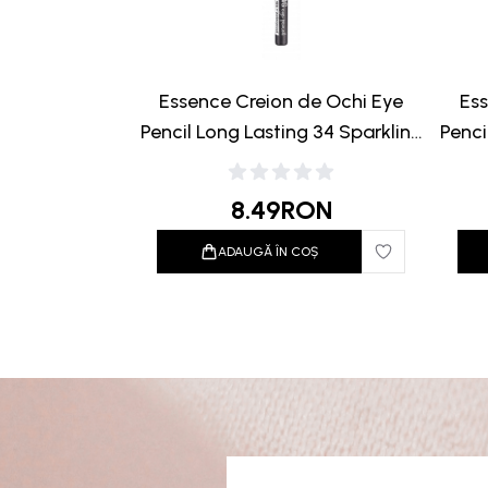
Essence Creion de Ochi Eye
Ess
Pencil Long Lasting 34 Sparkling
Penci
Black 0.28g
8.49
RON
ADAUGĂ ÎN COȘ