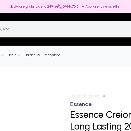
Livrare gratuita de la
249
lei
0744670151
Abonare la newsletter
Piele
Branduri
Magazine
(
0
)
Essence
Essence Creion
Long Lasting 2