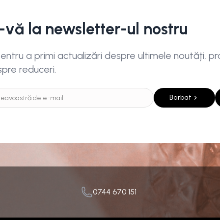
i-vă la newsletter-ul nostru
ntru a primi actualizări despre ultimele noutăți, pro
spre reduceri.
Barbat
0744 670 151