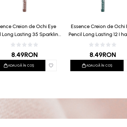
ence Creion de Ochi Eye
Essence Creion de Ochi
l Long Lasting 35 Sparkling
Pencil Long Lasting 12 I h
Brown 0.28g
Green 0.28g
8.49
RON
8.49
RON
ADAUGĂ ÎN COȘ
ADAUGĂ ÎN COȘ