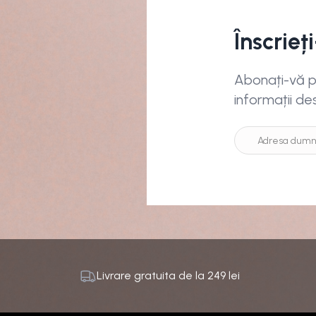
Înscrieț
Abonați-vă pe
informații de
Livrare gratuita de la
249
lei