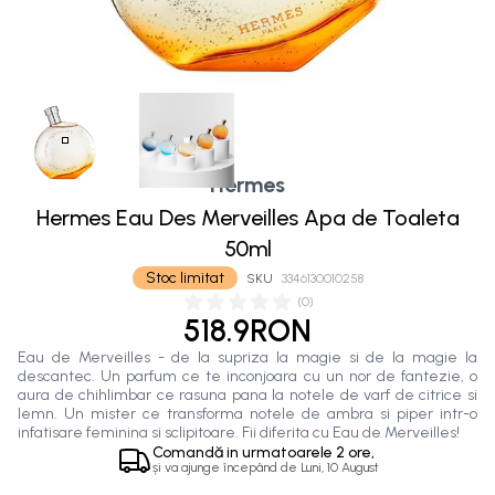
Hermes
Hermes Eau Des Merveilles Apa de Toaleta
50ml
Stoc limitat
SKU
3346130010258
(
0
)
518.9RON
Eau de Merveilles - de la supriza la magie si de la magie la
descantec. Un parfum ce te inconjoara cu un nor de fantezie, o
aura de chihlimbar ce rasuna pana la notele de varf de citrice si
lemn. Un mister ce transforma notele de ambra si piper intr-o
infatisare feminina si sclipitoare. Fii diferita cu Eau de Merveilles!
Comandă in
urmatoarele
2 ore,
și va ajunge începând de
Luni, 10 August