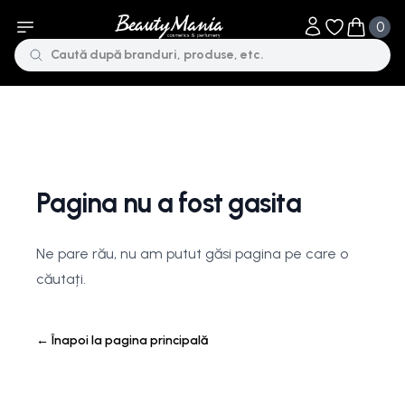
0
Obiecte în li
Obiecte 
Pagina nu a fost gasita
Ne pare rău, nu am putut găsi pagina pe care o
căutați.
←
Înapoi la pagina principală