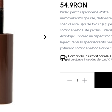
54.9RON
Pudra pentru sprâncene Matte Bro
uniformizează golurile, defineșt
special este ușor de folosit și îți
sprâncenelor. Este produsul ideal,
Avantaje: Conferă un aspect mati
lejeră; Pensulă special creată pe
potrivesc sprâncenelor de orice c
Comandă in
urmatoarele
4
și va ajunge începând de
Luni, 10
1