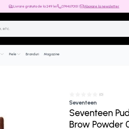
Livrare gratuita de la
249
lei
0744670151
Abonare la newsletter
Piele
Branduri
Magazine
(
0
)
Seventeen
Seventeen Pu
Brow Powder 