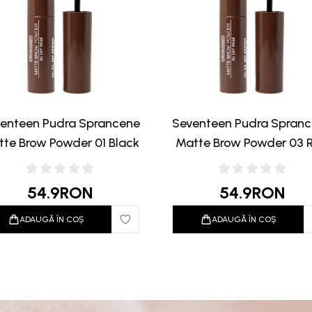
enteen Pudra Sprancene
Seventeen Pudra Spran
te Brow Powder 01 Black
Matte Brow Powder 03 
Brown
54.9
RON
54.9
RON
ADAUGĂ ÎN COȘ
ADAUGĂ ÎN COȘ