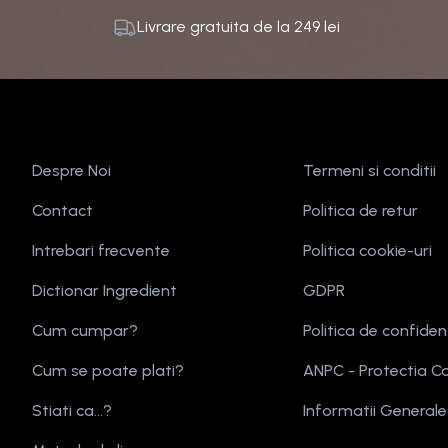
Livrare gratuita de la
249
lei
Despre Noi
Termeni si conditii
Contact
Politica de retur
Intrebari frecvente
Politica cookie-uri
Dictionar Ingredient
GDPR
Cum cumpar?
Politica de confiden
Cum se poate plati?
ANPC - Protectia C
Stiati ca...?
Informatii General