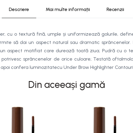
Descriere
Mai multe informații
Recenzii
 cu o textură fină, umple și uniformizează golurile, defin
permite să dai un aspect natural sau dramatic sprâncenelor. E
un aspect matifiat care durează toată ziua; Pudră cu o tex
e potrivesc sprâncenelor de orice culoare; Testată oftalmolo
 apoi confera luminozitatecu Under Brow Highlighter Contour
Din aceeași gamă