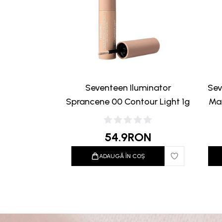
Seventeen Iluminator
Sev
Sprancene 00 Contour Light 1g
Mat
54.9
RON
ADAUGĂ ÎN COȘ