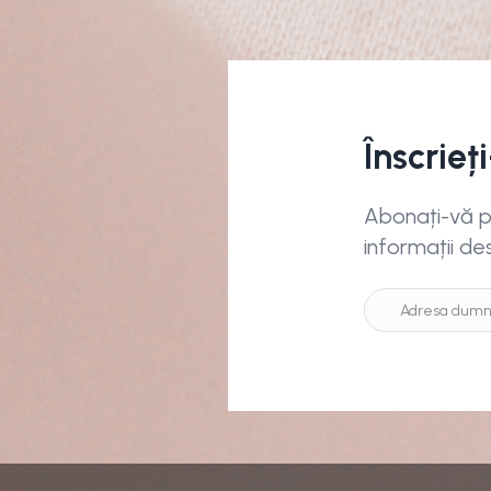
Înscrieț
Abonați-vă pe
informații de