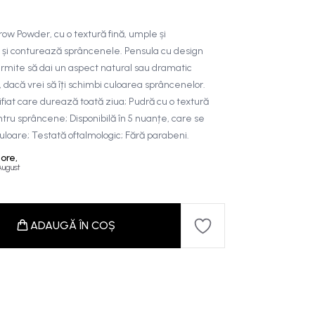
w Powder, cu o textură fină, umple și
e și conturează sprâncenele. Pensula cu design
 permite să dai un aspect natural sau dramatic
 dacă vrei să îți schimbi culoarea sprâncenelor.
fiat care durează toată ziua; Pudră cu o textură
ntru sprâncene; Disponibilă în 5 nuanțe, care se
uloare; Testată oftalmologic; Fără parabeni.
 ore,
 August
ADAUGĂ ÎN COȘ