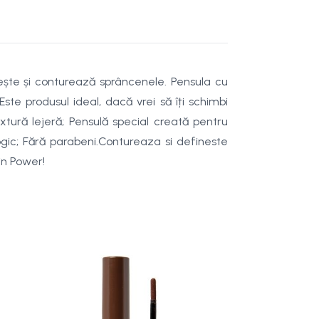
ește și conturează sprâncenele. Pensula cu
ste produsul ideal, dacă vrei să îți schimbi
tură lejeră; Pensulă special creată pentru
gic; Fără parabeni.
Contureaza si defineste
in Power!