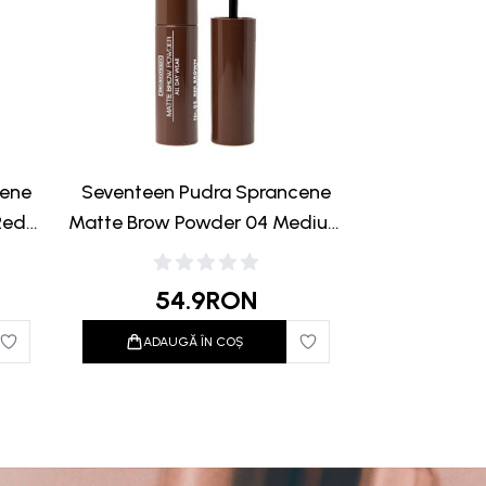
cene
Seventeen Pudra Sprancene
Red
Matte Brow Powder 04 Medium
Brown
54.9
RON
ADAUGĂ ÎN COȘ