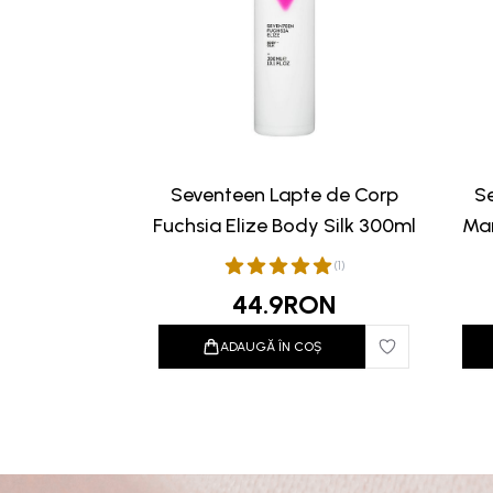
Seventeen Lapte de Corp
S
Fuchsia Elize Body Silk 300ml
Man
(
1
)
44.9
RON
ADAUGĂ ÎN COȘ