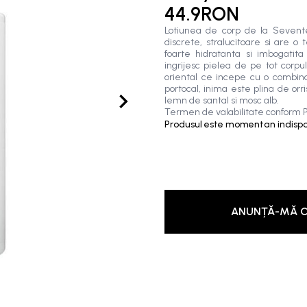
44.9RON
Lotiunea de corp de la Sevent
discrete, stralucitoare si are o
foarte hidratanta si imbogatit
ingrijesc pielea de pe tot corpu
oriental ce incepe cu o combina
portocal, inima este plina de orri
lemn de santal si mosc alb.
Termen de valabilitate conform P
Produsul este momentan indispon
ANUNȚĂ-MĂ C