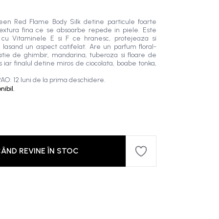
een Red Flame Body Silk detine particule foarte
 textura fina ce se absoarbe repede in piele. Este
a cu Vitaminele E si F ce hranesc, protejeaza si
l lasand un aspect catifelat. Are un parfum floral-
tie de ghimbir, mandarina, tuberoza si floare de
s iar finalul detine miros de ciocolata, boabe tonka,
AO: 12 luni de la prima deschidere.
ibil.
ÂND REVINE ÎN STOC