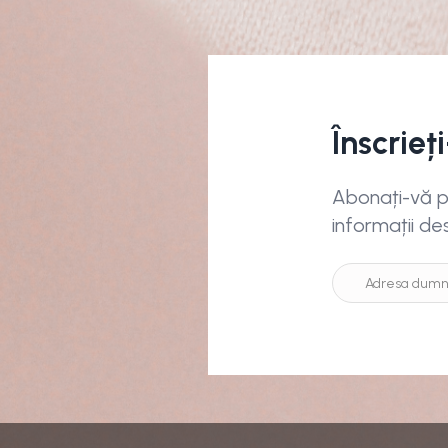
Înscrieț
Abonați-vă pe
informații de