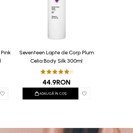
 Pink
Seventeen Lapte de Corp Plum
l
Celia Body Silk 300ml
(
1
)
44.9
RON
ADAUGĂ ÎN COȘ