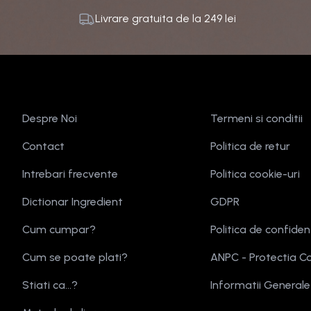
Livrare gratuita de la
249
lei
Despre Noi
Termeni si conditii
Contact
Politica de retur
Intrebari frecvente
Politica cookie-uri
Dictionar Ingredient
GDPR
Cum cumpar?
Politica de confiden
Cum se poate plati?
ANPC - Protectia C
Stiati ca...?
Informatii General