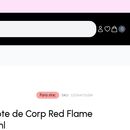
0
Obiecte în li
Obiecte 
Fara stoc
SKU
5201641726334
te de Corp Red Flame
ml