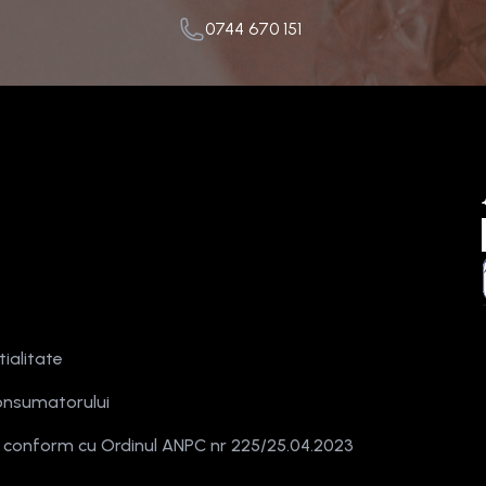
0744 670 151
tialitate
onsumatorului
e conform cu Ordinul ANPC nr 225/25.04.2023