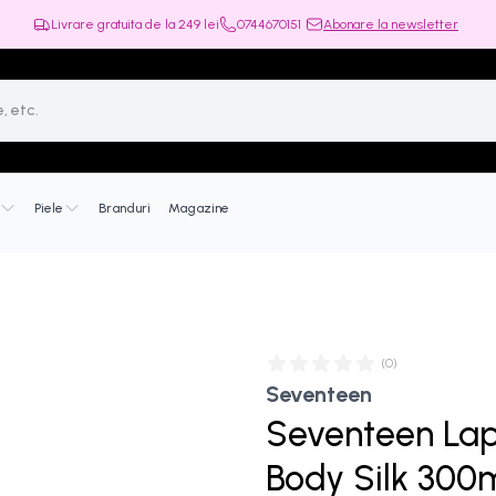
Livrare gratuita de la
249
lei
0744670151
Abonare la newsletter
Piele
Branduri
Magazine
(
0
)
Seventeen
Seventeen Lap
Body Silk 300