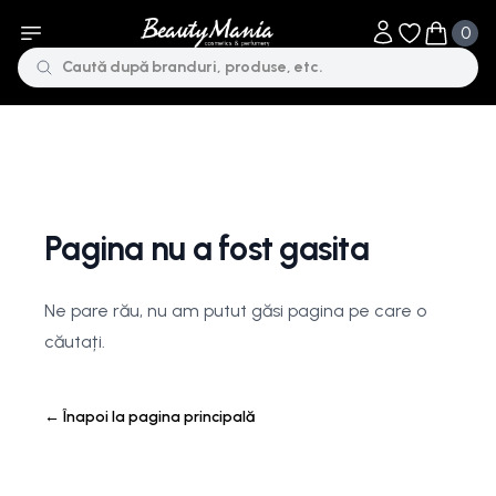
0
Obiecte în li
Obiecte 
Pagina nu a fost gasita
Ne pare rău, nu am putut găsi pagina pe care o
căutați.
←
Înapoi la pagina principală