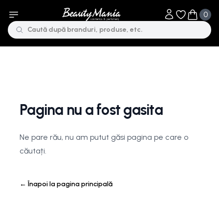
0
Obiecte în li
Obiecte 
Pagina nu a fost gasita
Ne pare rău, nu am putut găsi pagina pe care o
căutați.
←
Înapoi la pagina principală