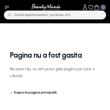
0
Obiecte în li
Obiecte 
Pagina nu a fost gasita
Ne pare rău, nu am putut găsi pagina pe care o
căutați.
←
Înapoi la pagina principală