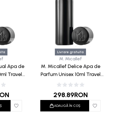
uita
Livrare gratuita
ef
M. Micallef
tual Apa de
M. Micallef Delice Apa de
0ml Travel
Parfum Unisex 10ml Travel
Black
RON
298.89
RON
Ș
ADAUGĂ ÎN COȘ