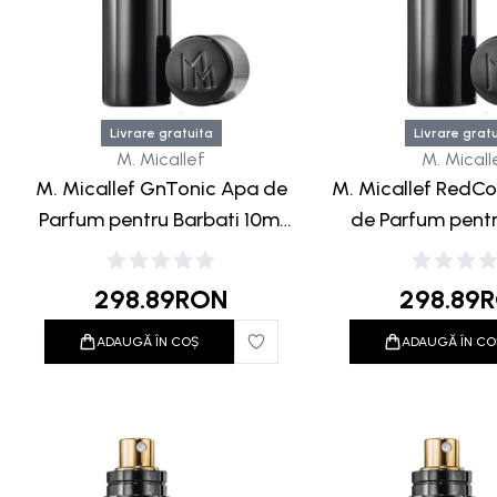
Livrare gratuita
Livrare grat
M. Micallef
M. Micall
M. Micallef GnTonic Apa de
M. Micallef RedC
Parfum pentru Barbati 10ml
de Parfum pentr
Travel Black
10ml Travel
298.89
RON
298.89
ADAUGĂ ÎN COȘ
ADAUGĂ ÎN CO