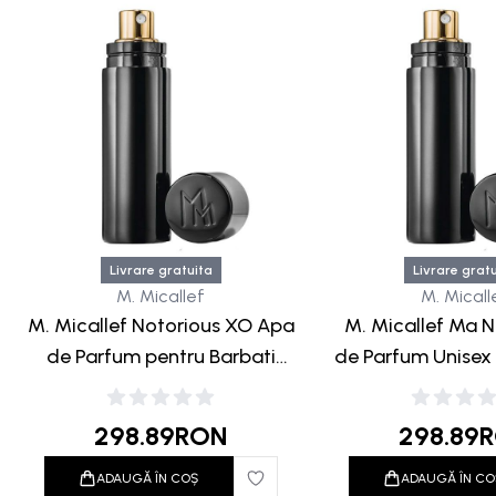
Livrare gratuita
Livrare grat
M. Micallef
M. Micall
M. Micallef Notorious XO Apa
M. Micallef Ma 
de Parfum pentru Barbati
de Parfum Unisex 
10ml Travel Black
Gold
298.89
RON
298.89
ADAUGĂ ÎN COȘ
ADAUGĂ ÎN CO