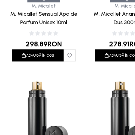
M. Micallef
M. Micall
M. Micallef Sensual Apa de
M. Micallef Ana
Parfum Unisex 10ml
Dus 300
298.89
RON
278.91
R
ADAUGĂ ÎN COȘ
ADAUGĂ ÎN CO