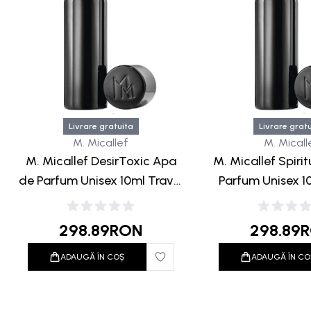
Livrare gratuita
Livrare grat
M. Micallef
M. Micall
M. Micallef DesirToxic Apa
M. Micallef Spiri
de Parfum Unisex 10ml Travel
Parfum Unisex 1
Black
Black
298.89
RON
298.89
ADAUGĂ ÎN COȘ
ADAUGĂ ÎN CO