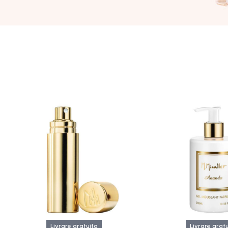
Livrare gratuita
Livrare grat