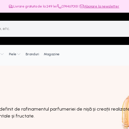
Livrare gratuita de la
249
lei
0744670151
Abonare la newsletter
Piele
Branduri
Magazine
definit de rafinamentul parfumeriei de nișă și creații realizat
ntale și fructate.