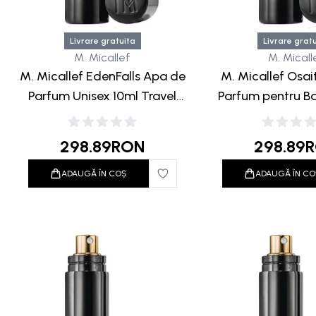
Livrare gratuita
Livrare grat
M. Micallef
M. Micall
M. Micallef EdenFalls Apa de
M. Micallef Osa
Parfum Unisex 10ml Travel
Parfum pentru Ba
Black
Travel Bl
298.89
RON
298.89
ADAUGĂ ÎN COȘ
ADAUGĂ ÎN CO