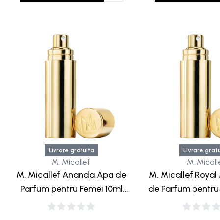
Livrare gratuita
Livrare grat
M. Micallef
M. Micall
M. Micallef Ananda Apa de
M. Micallef Roya
Parfum pentru Femei 10ml
de Parfum pentru
Travel Gold
Travel G