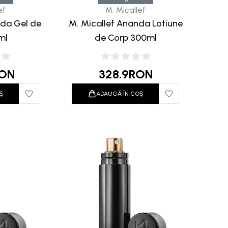
ef
M. Micallef
nda Gel de
M. Micallef Ananda Lotiune
ml
de Corp 300ml
ON
328.9
RON
Ș
ADAUGĂ ÎN COȘ