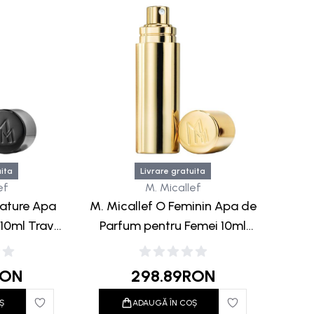
uita
Livrare gratuita
ef
M. Micallef
Nature Apa
M. Micallef O Feminin Apa de
10ml Travel
Parfum pentru Femei 10ml
Travel Gold
RON
298.89
RON
Ș
ADAUGĂ ÎN COȘ