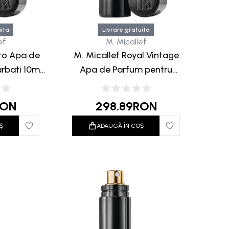
uita
Livrare gratuita
ef
M. Micallef
ito Apa de
M. Micallef Royal Vintage
rbati 10ml
Apa de Parfum pentru
ack
Barbati 10ml Travel Black
RON
298.89
RON
Ș
ADAUGĂ ÎN COȘ