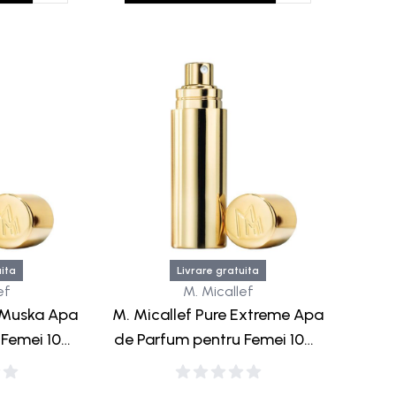
uita
Livrare gratuita
ef
M. Micallef
l Muska Apa
M. Micallef Pure Extreme Apa
 Femei 10ml
de Parfum pentru Femei 10ml
old
Travel Gold