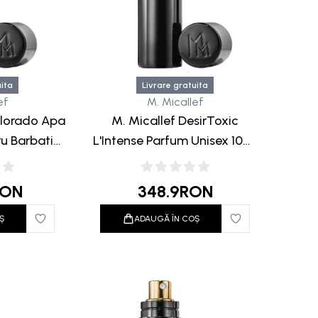
uita
Livrare gratuita
ef
M. Micallef
olorado Apa
M. Micallef DesirToxic
u Barbati
L'Intense Parfum Unisex 10ml
 Black
Travel Black
RON
348.9
RON
Ș
ADAUGĂ ÎN COȘ