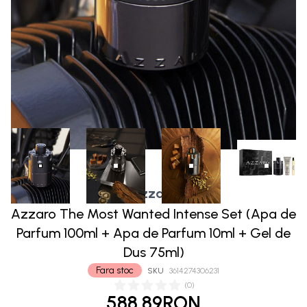
Azzaro
Azzaro The Most Wanted Intense Set (Apa de
Parfum 100ml + Apa de Parfum 10ml + Gel de
Dus 75ml)
Fara stoc
SKU
3614274306231
(
0
)
588.89RON