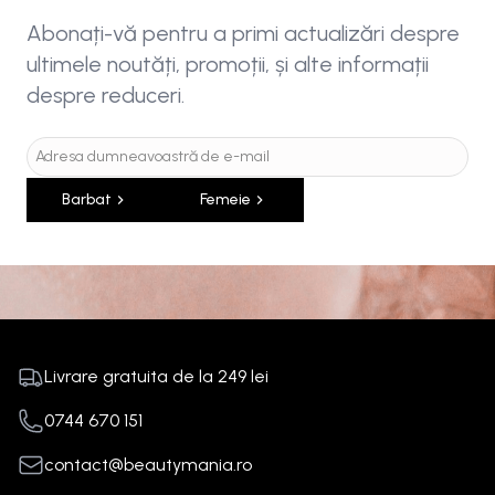
Abonați-vă pentru a primi actualizări despre
ultimele noutăți, promoții, și alte informații
despre reduceri.
Barbat
Femeie
Livrare gratuita de la
249
lei
0744 670 151
contact@beautymania.ro