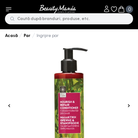
0
Obiecte în li
Obiecte 
Par
Ingrijire par
Acasă