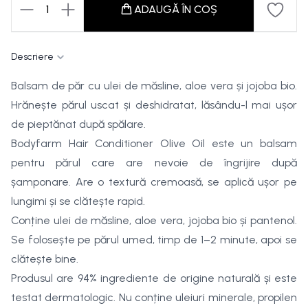
1
ADAUGĂ ÎN COȘ
Descriere
Balsam de păr cu ulei de măsline, aloe vera și jojoba bio.
Hrănește părul uscat și deshidratat, lăsându-l mai ușor
de pieptănat după spălare.
Bodyfarm Hair Conditioner Olive Oil este un balsam
pentru părul care are nevoie de îngrijire după
șamponare. Are o textură cremoasă, se aplică ușor pe
lungimi și se clătește rapid.
Conține ulei de măsline, aloe vera, jojoba bio și pantenol.
Se folosește pe părul umed, timp de 1–2 minute, apoi se
clătește bine.
Produsul are 94% ingrediente de origine naturală și este
testat dermatologic. Nu conține uleiuri minerale, propilen