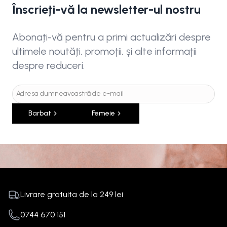
Înscrieți-vă la newsletter-ul nostru
Abonați-vă pentru a primi actualizări despre
ultimele noutăți, promoții, și alte informații
despre reduceri.
Barbat
Femeie
Livrare gratuita de la
249
lei
0744 670 151