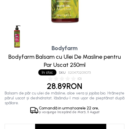
Bodyfarm
Bodyfarm Balsam cu Ulei De Masline pentru
Par Uscat 250ml
In stoc
SKU
5204702011073
(
0
)
28.89RON
Balsam de păr cu ulei de măsline, aloe vera și jojoba bio. Hrănește
părul uscat și deshidratat, lăsându-l mai ușor de pieptănat după
spălare.
Comandă in
urmatoarele
22 ore,
și va ajunge începând de
Marți, 11 August