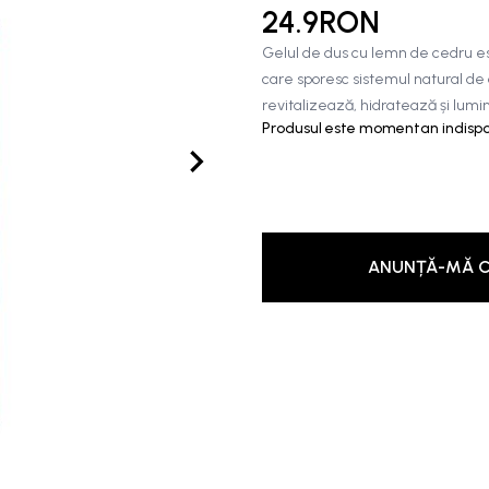
24.9RON
Gelul de dus cu lemn de cedru est
care sporesc sistemul natural de 
revitalizează, hidratează și lumi
Produsul este momentan indispon
ANUNȚĂ-MĂ C