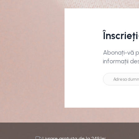
Înscrieț
Abonați-vă pe
informații de
Livrare gratuita de la
249
lei