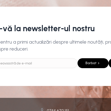
i-vă la newsletter-ul nostru
ntru a primi actualizări despre ultimele noutăți, pro
spre reduceri.
Barbat
0744 670 151