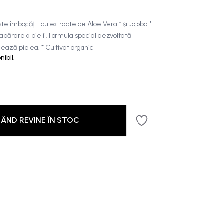
e îmbogățit cu extracte de Aloe Vera * și Jojoba *
apărare a pielii. Formula special dezvoltată
nează pielea. * Cultivat organic
ibil.
ÂND REVINE ÎN STOC