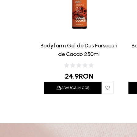
Bodyfarm Gel de Dus Fursecuri
B
de Cacao 250ml
24.9
RON
ADAUGĂ ÎN COȘ