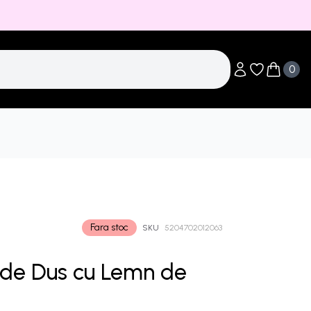
0
Obiecte în li
Obiecte 
Fara stoc
SKU
5204702012063
de Dus cu Lemn de