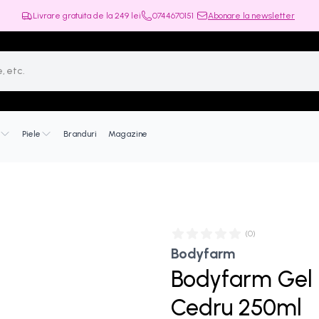
Livrare gratuita de la
249
lei
0744670151
Abonare la newsletter
Piele
Branduri
Magazine
(
0
)
Bodyfarm
Bodyfarm Gel 
Cedru 250ml