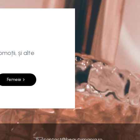
moții, și alte
Femeie
contact@beautymania.ro