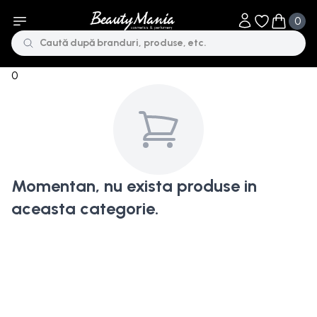
0
Obiecte în li
Obiecte 
0
Momentan, nu exista produse in
aceasta categorie.