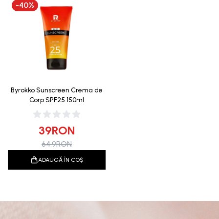
-
40
%
Byrokko Sunscreen Crema de
Corp SPF25 150ml
39
RON
64.9
RON
ADAUGĂ ÎN COȘ