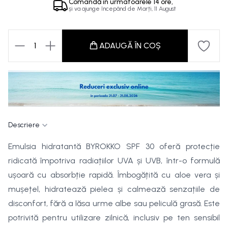
Comandă in
urmatoarele
14 ore,
și va ajunge începând de
Marți, 11 August
1
ADAUGĂ ÎN COȘ
Descriere
Emulsia hidratantă BYROKKO SPF 30 oferă protecție
ridicată împotriva radiațiilor UVA și UVB, într-o formulă
ușoară cu absorbție rapidă. Îmbogățită cu aloe vera și
mușețel, hidratează pielea și calmează senzațiile de
disconfort, fără a lăsa urme albe sau peliculă grasă. Este
potrivită pentru utilizare zilnică, inclusiv pe ten sensibil