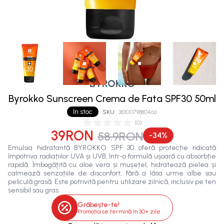
BYROKKO
Byrokko Sunscreen Crema de Fata SPF30 50ml
In stoc
SKU
3830079880466
(
0
)
39RON
58.9RON
-
34
%
Emulsia hidratantă BYROKKO SPF 30 oferă protecție ridicată
împotriva radiațiilor UVA și UVB, într-o formulă ușoară cu absorbție
rapidă. Îmbogățită cu aloe vera și mușețel, hidratează pielea și
calmează senzațiile de disconfort, fără a lăsa urme albe sau
peliculă grasă. Este potrivită pentru utilizare zilnică, inclusiv pe ten
sensibil sau gras.
Grăbește-te!
Promoția se termină în
30+ zile