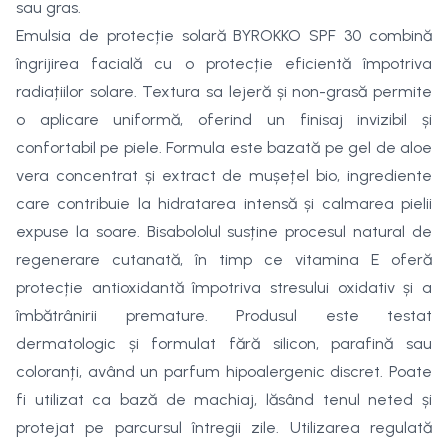
sau gras.
Emulsia de protecție solară BYROKKO SPF 30 combină
îngrijirea facială cu o protecție eficientă împotriva
radiațiilor solare. Textura sa lejeră și non-grasă permite
o aplicare uniformă, oferind un finisaj invizibil și
confortabil pe piele. Formula este bazată pe gel de aloe
vera concentrat și extract de mușețel bio, ingrediente
care contribuie la hidratarea intensă și calmarea pielii
expuse la soare. Bisabololul susține procesul natural de
regenerare cutanată, în timp ce vitamina E oferă
protecție antioxidantă împotriva stresului oxidativ și a
îmbătrânirii premature. Produsul este testat
dermatologic și formulat fără silicon, parafină sau
coloranți, având un parfum hipoalergenic discret. Poate
fi utilizat ca bază de machiaj, lăsând tenul neted și
protejat pe parcursul întregii zile. Utilizarea regulată