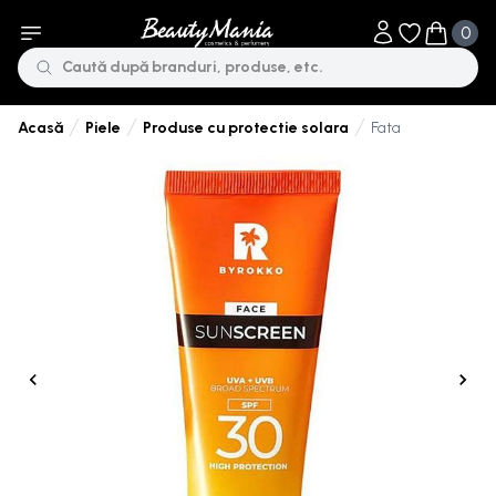
0
Obiecte în li
Obiecte 
Piele
Produse cu protectie solara
Fata
Acasă