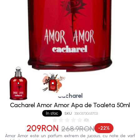
Cacharel
Cacharel Amor Amor Apa de Toaleta 50ml
In stoc
SKU
3360373063703
(
0
)
209RON
268.9RON
-
22
%
Amor Amor este un parfum extrem de jucaus, cu note de varf