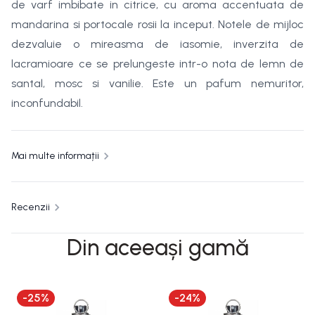
de varf imbibate in citrice, cu aroma accentuata de
mandarina si portocale rosii la inceput. Notele de mijloc
dezvaluie o mireasma de iasomie, inverzita de
lacramioare ce se prelungeste intr-o nota de lemn de
santal, mosc si vanilie. Este un pafum nemuritor,
inconfundabil.
Mai multe informații
Recenzii
Din aceeași gamă
-
25
%
-
24
%