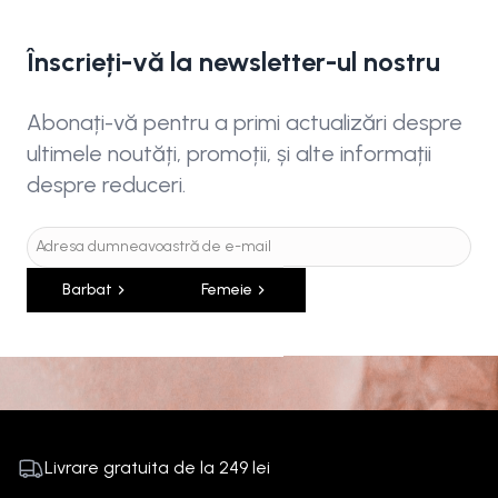
Înscrieți-vă la newsletter-ul nostru
Abonați-vă pentru a primi actualizări despre
ultimele noutăți, promoții, și alte informații
despre reduceri.
Barbat
Femeie
Livrare gratuita de la
249
lei