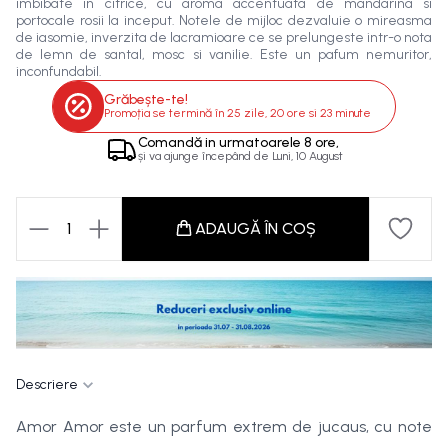
imbibate in citrice, cu aroma accentuata de mandarina si
portocale rosii la inceput. Notele de mijloc dezvaluie o mireasma
de iasomie, inverzita de lacramioare ce se prelungeste intr-o nota
de lemn de santal, mosc si vanilie. Este un pafum nemuritor,
inconfundabil.
Grăbește-te!
Promoția se termină în
25 zile, 20 ore si 23 minute
Comandă in
urmatoarele
8 ore,
și va ajunge începând de
Luni, 10 August
1
ADAUGĂ ÎN COȘ
Descriere
Amor Amor este un parfum extrem de jucaus, cu note