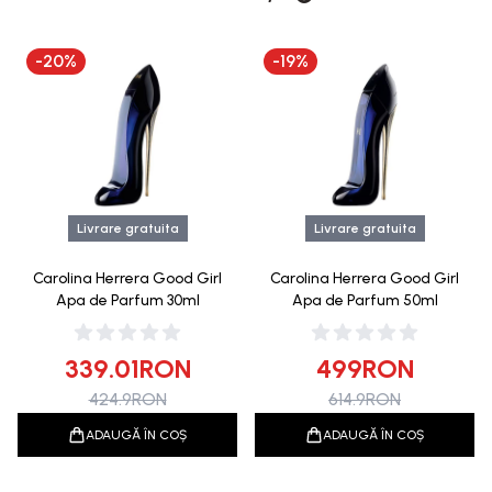
-
20
%
-
19
%
Livrare gratuita
Livrare gratuita
Carolina Herrera Good Girl
Carolina Herrera Good Girl
Apa de Parfum 30ml
Apa de Parfum 50ml
339.01
RON
499
RON
424.9
RON
614.9
RON
ADAUGĂ ÎN COȘ
ADAUGĂ ÎN COȘ