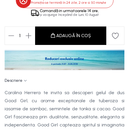
Promoția se termină în
24 zile, 2 ore si 50 minute
Comandă in
urmatoarele
14 ore,
și va ajunge începând de
Luni, 10 August
1
ADAUGĂ ÎN COȘ
Descriere
Carolina Herrera te invita sa descoperi gelul de dus
Good Girl, cu arome exceptionale de tuberoza si
iasomie de sambac, semintele de tonka si cacao. Good
Girl fascineaza prin dualitate, senzualitate, eleganta si
independenta. Good Girl capteaza spiritul si imaginatia