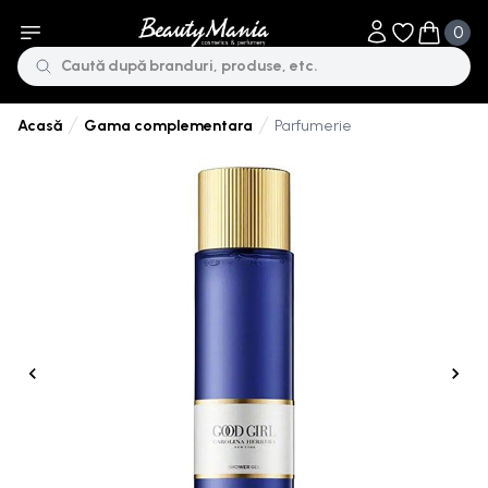
0
Obiecte în li
Obiecte 
Gama complementara
Parfumerie
Acasă