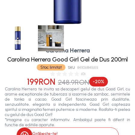
Carolina Herrera
Carolina Herrera Good Girl Gel de Dus 200ml
Stoc limitat
SKU
8411061841655
(
0
)
199RON
248.9RON
-
20
%
Carolina Herrera te invita sa descoperi gelul de dus Good Girl, cu
arome exceptionale de tuberoza si iasomie de sambac, semintele
de tonka si cacao. Good Girl fascineaza prin dualitate,
senzualitate, eleganta si independenta. Good Girl capteaza
spiritul si imaginatia femeii puternice si moderne. Rasfata-ti pielea
cu gelul de dus Good Girl!
*Imagine cu caracter informativ. Ambalajul poate fi diferit in
functie de editiile aparute.
Grăbește-te!