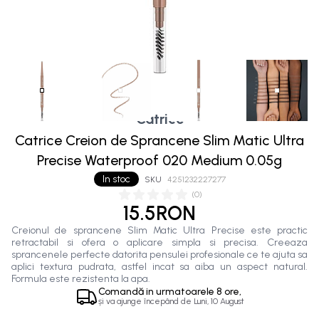
Catrice
Catrice Creion de Sprancene Slim Matic Ultra
Precise Waterproof 020 Medium 0.05g
In stoc
SKU
4251232227277
(
0
)
15.5RON
Creionul de sprancene Slim Matic Ultra Precise este practic
retractabil si ofera o aplicare simpla si precisa. Creeaza
sprancenele perfecte datorita pensulei profesionale ce te ajuta sa
aplici textura pudrata, astfel incat sa aiba un aspect natural.
Formula este rezistenta la apa.
Comandă in
urmatoarele
8 ore,
și va ajunge începând de
Luni, 10 August