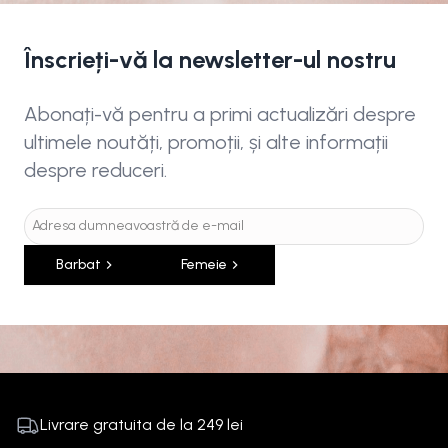
Înscrieți-vă la newsletter-ul nostru
Abonați-vă pentru a primi actualizări despre
ultimele noutăți, promoții, și alte informații
despre reduceri.
Barbat
Femeie
Livrare gratuita de la
249
lei