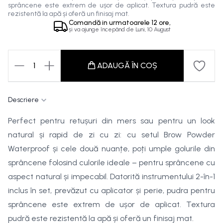
sprâncene este extrem de ușor de aplicat. Textura pudră este
rezistentă la apă și oferă un finisaj mat.
Comandă in
urmatoarele
12 ore,
și va ajunge începând de
Luni, 10 August
1
ADAUGĂ ÎN COȘ
Descriere
Perfect pentru retușuri din mers sau pentru un look
natural și rapid de zi cu zi: cu setul Brow Powder
Waterproof și cele două nuanțe, poți umple golurile din
sprâncene folosind culorile ideale – pentru sprâncene cu
aspect natural și impecabil. Datorită instrumentului 2-în-1
inclus în set, prevăzut cu aplicator și perie, pudra pentru
sprâncene este extrem de ușor de aplicat. Textura
pudră este rezistentă la apă și oferă un finisaj mat.