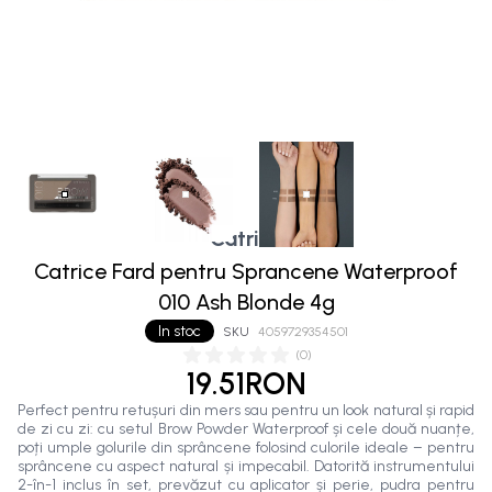
Catrice
Catrice Fard pentru Sprancene Waterproof
010 Ash Blonde 4g
In stoc
SKU
4059729354501
(
0
)
19.51RON
Perfect pentru retușuri din mers sau pentru un look natural și rapid
de zi cu zi: cu setul Brow Powder Waterproof și cele două nuanțe,
poți umple golurile din sprâncene folosind culorile ideale – pentru
sprâncene cu aspect natural și impecabil. Datorită instrumentului
2-în-1 inclus în set, prevăzut cu aplicator și perie, pudra pentru