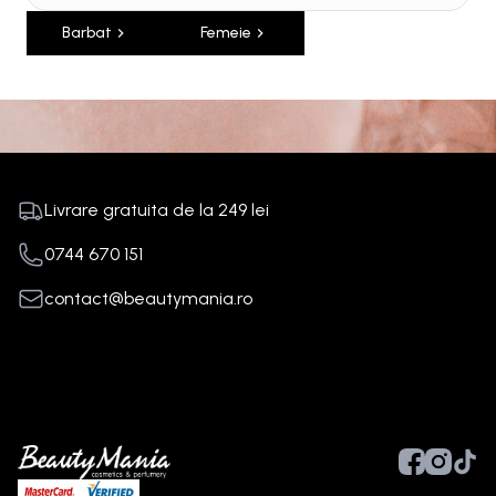
Barbat
Femeie
Livrare gratuita de la
249
lei
0744 670 151
contact@beautymania.ro