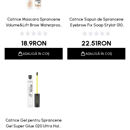
Catrice Mascara Sprancene
Catrice Sapun de Sprancene
Volume&Lift Brow Waterproof
Eyebrow Fix Soap Stylist 010
10 Transparent 5ml
Full and Fluffy 4,1g
18.9
RON
22.51
RON
ADAUGĂ ÎN COȘ
ADAUGĂ ÎN COȘ
Catrice Gel pentru Sprancene
Gel Super Glue 020 Ultra Hold