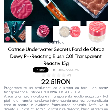
Catrice
Catrice Underwater Secrets Fard de Obraz
Dewy PH-Reacting Blush C01 Transparent
Reactiv 15g
In stoc
SKU
4059729545251
(
0
)
22.51RON
Pregateste-te sa stralucesti ca o sirena cu fardul de obraz
transparent de Catrice UNDERWATER SECRETS!
Aceasta formula inovatoare si transparenta reactioneaza cu PH-ul
pielii tale, transformandu-se intr-o nuanta usor roz, personalizata
care iti scoate in evidenta frumusetea naturala. Astfel vei fi
diferita si unica! Infuzata cu o stralucire delicata, blush-ul ofera un