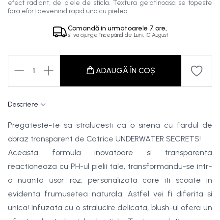
efect radiant, de piele de sticla. Textura gelatinoasa se topeste
fara efort devenind rapid una cu pielea.
Comandă in
urmatoarele
7 ore,
și va ajunge începând de
Luni, 10 August
1
ADAUGĂ ÎN COȘ
Descriere
Pregateste-te sa stralucesti ca o sirena cu fardul de
obraz transparent de Catrice UNDERWATER SECRETS!
Aceasta formula inovatoare si transparenta
reactioneaza cu PH-ul pielii tale, transformandu-se intr-
o nuanta usor roz, personalizata care iti scoate in
evidenta frumusetea naturala. Astfel vei fi diferita si
unica! Infuzata cu o stralucire delicata, blush-ul ofera un