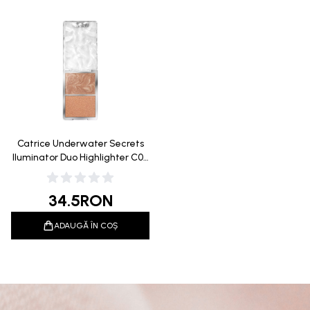
Catrice Underwater Secrets
Iluminator Duo Highlighter C02
Deep Sea, Baby! 7.4g
34.5
RON
ADAUGĂ ÎN COȘ