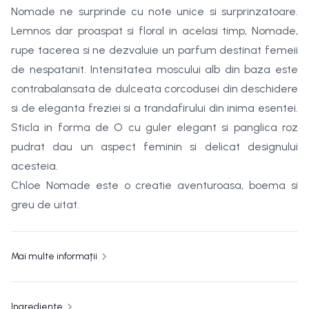
Nomade ne surprinde cu note unice si surprinzatoare.
Lemnos dar proaspat si floral in acelasi timp, Nomade,
rupe tacerea si ne dezvaluie un parfum destinat femeii
de nespatanit. Intensitatea moscului alb din baza este
contrabalansata de dulceata corcodusei din deschidere
si de eleganta freziei si a trandafirului din inima esentei.
Sticla in forma de O cu guler elegant si panglica roz
pudrat dau un aspect feminin si delicat designului
acesteia.
Chloe Nomade este o creatie aventuroasa, boema si
greu de uitat.
Mai multe informații
Ingrediente