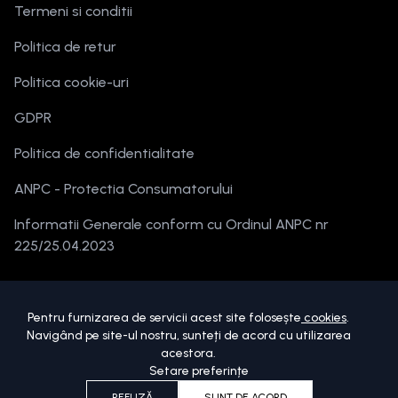
Termeni si conditii
Politica de retur
Politica cookie-uri
GDPR
Politica de confidentialitate
ANPC - Protectia Consumatorului
Informatii Generale conform cu Ordinul ANPC nr
225/25.04.2023
Pentru furnizarea de servicii acest site folosește
cookies
.
Navigând pe site-ul nostru, sunteți de acord cu utilizarea
acestora.
Setare preferințe
Copyright ©
2026
beautymania.ro.
Toate drepturile sunt rezervate.
REFUZĂ
SUNT DE ACORD