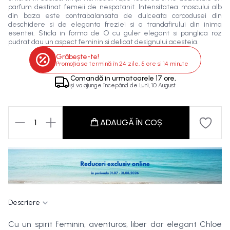
parfum destinat femeii de nespatanit. Intensitatea moscului alb
din baza este contrabalansata de dulceata corcodusei din
deschidere si de eleganta freziei si a trandafirului din inima
esentei. Sticla in forma de O cu guler elegant si panglica roz
pudrat dau un aspect feminin si delicat designului acesteia.
Grăbește-te!
Promoția se termină în
24 zile, 5 ore si 14 minute
Comandă in
urmatoarele
17 ore,
și va ajunge începând de
Luni, 10 August
1
ADAUGĂ ÎN COȘ
Descriere
Cu un spirit feminin, aventuros, liber dar elegant Chloe