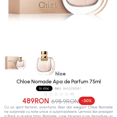
Chloe
Chloe Nomade Apa de Parfum 75ml
In stoc
SKU
3614223113347
(
0
)
489RON
698.9RON
-
30
%
Cu un spirit feminin, aventuros, liber dar elegant Chloe Nomade
ne surprinde cu note unice si surprinzatoare. Lemnos dar proaspat
si floral in acelasi timp, Nomade, rupe tacerea si ne dezvaluie un