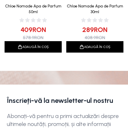
Chloe Nomade Apa de Parfum
Chloe Nomade Apa de Parfum
50ml
30ml
409
RON
289
RON
578.9
RON
408.9
RON
ADAUGĂ ÎN COȘ
ADAUGĂ ÎN COȘ
Înscrieți-vă la newsletter-ul nostru
Abonați-vă pentru a primi actualizări despre
ultimele noutăți, promoții, și alte informații