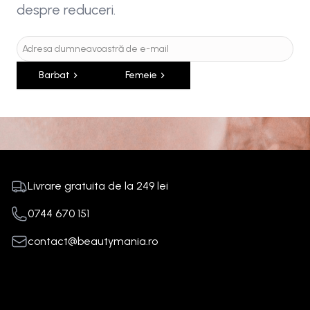
despre reduceri.
Barbat
Femeie
Livrare gratuita de la
249
lei
0744 670 151
contact@beautymania.ro