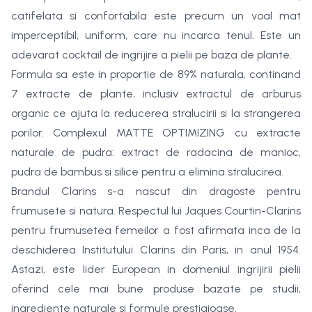
catifelata si confortabila este precum un voal mat
imperceptibil, uniform, care nu incarca tenul. Este un
adevarat cocktail de ingrijire a pielii pe baza de plante.
Formula sa este in proportie de 89% naturala, continand
7 extracte de plante, inclusiv extractul de arburus
organic ce ajuta la reducerea stralucirii si la strangerea
porilor. Complexul MATTE OPTIMIZING cu extracte
naturale de pudra: extract de radacina de manioc,
pudra de bambus si silice pentru a elimina stralucirea.
Brandul Clarins s-a nascut din dragoste pentru
frumusete si natura. Respectul lui Jaques Courtin-Clarins
pentru frumusetea femeilor a fost afirmata inca de la
deschiderea Institutului Clarins din Paris, in anul 1954.
Astazi, este lider European in domeniul ingrijirii pielii
oferind cele mai bune produse bazate pe studii,
ingrediente naturale si formule prestigioase.