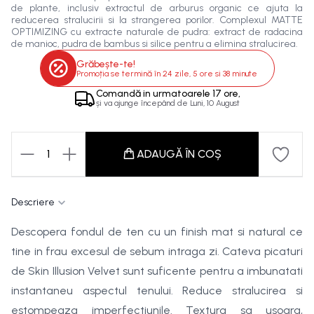
de plante, inclusiv extractul de arburus organic ce ajuta la
reducerea stralucirii si la strangerea porilor. Complexul MATTE
OPTIMIZING cu extracte naturale de pudra: extract de radacina
de manioc, pudra de bambus si silice pentru a elimina stralucirea.
Grăbește-te!
Promoția se termină în
24 zile, 5 ore si 38 minute
Comandă in
urmatoarele
17 ore,
și va ajunge începând de
Luni, 10 August
1
ADAUGĂ ÎN COȘ
Descriere
Descopera fondul de ten cu un finish mat si natural ce
tine in frau excesul de sebum intraga zi. Cateva picaturi
de Skin Illusion Velvet sunt suficente pentru a imbunatati
instantaneu aspectul tenului. Reduce stralucirea si
estompeaza imperfectiunile. Textura sa usoara,