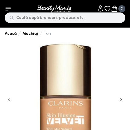
0
Obiecte în li
Obiecte 
Machiaj
Ten
Acasă