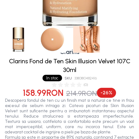
Clarins
Clarins Fond de Ten Skin Illusion Velvet 107C
30ml
In stoc
SKU
3380810482416
(
0
)
158.99RON
214.9RON
-
26
%
Descopera fondul de ten cu un finish mat si natural ce tine in frau
excesul de sebum intraga zi. Cateva picaturi de Skin Illusion
Velvet sunt suficente pentru a imbunatati instantaneu aspectul
tenului. Reduce stralucirea si estompeaza imperfectiunile.
Textura sa usoara, catifelata si confortabila este precum un voal
mat imperceptibil, uniform, care nu incarca tenul. Este un
adevarat cocktail de ingrijire a pielii pe baza de plante.
Formula sa este in proportie de 89% naturala, continand 7 extracte