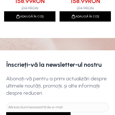
158.99
RON
158.99
RON
214.9
RON
214.9
RON
ADAUGĂ ÎN COȘ
ADAUGĂ ÎN COȘ
Înscrieți-vă la newsletter-ul nostru
Abonați-vă pentru a primi actualizări despre
ultimele noutăți, promoții, și alte informații
despre reduceri.