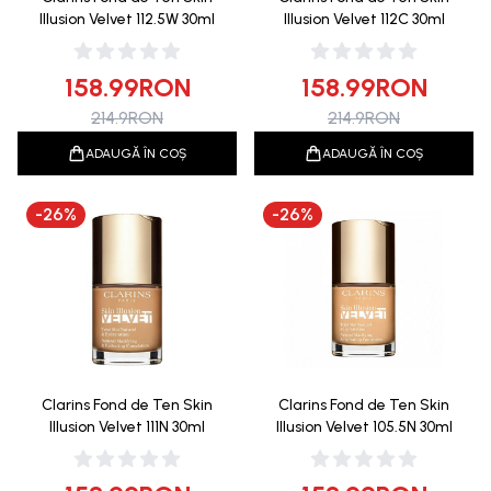
Illusion Velvet 112.5W 30ml
Illusion Velvet 112C 30ml
158.99
RON
158.99
RON
214.9
RON
214.9
RON
ADAUGĂ ÎN COȘ
ADAUGĂ ÎN COȘ
-
26
%
-
26
%
Clarins Fond de Ten Skin
Clarins Fond de Ten Skin
Illusion Velvet 111N 30ml
Illusion Velvet 105.5N 30ml