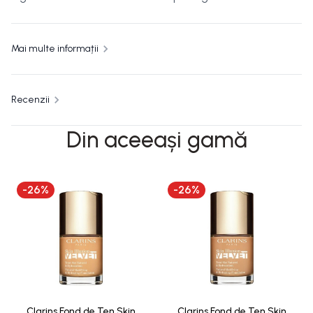
Mai multe informații
Recenzii
Din aceeași gamă
-
26
%
-
26
%
Clarins Fond de Ten Skin
Clarins Fond de Ten Skin