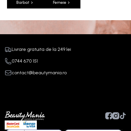
Barbat
Femeie
Livrare gratuita de la
249
lei
0744 670 151
contact@beautymania.ro