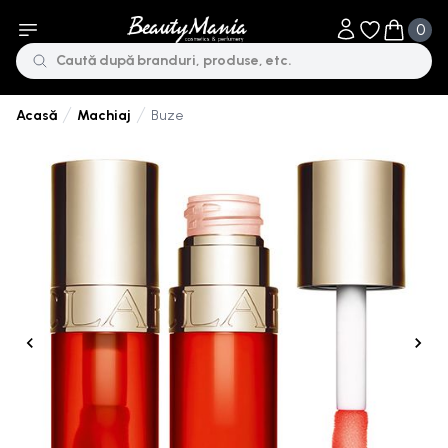
0
Obiecte în li
Obiecte 
Machiaj
Buze
Acasă