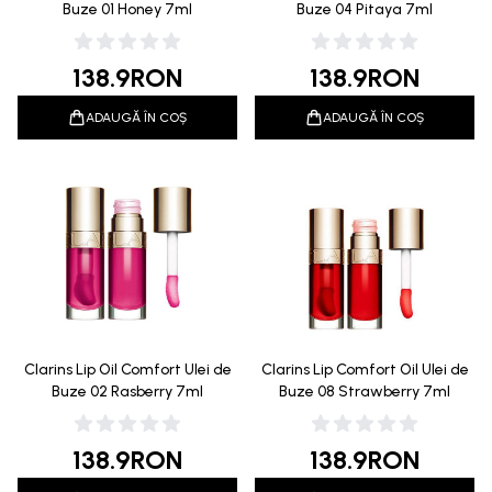
Buze 01 Honey 7ml
Buze 04 Pitaya 7ml
138.9
RON
138.9
RON
ADAUGĂ ÎN COȘ
ADAUGĂ ÎN COȘ
Clarins Lip Oil Comfort Ulei de
Clarins Lip Comfort Oil Ulei de
Buze 02 Rasberry 7ml
Buze 08 Strawberry 7ml
138.9
RON
138.9
RON