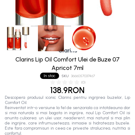
Clarins
Clarins Lip Oil Comfort Ulei de Buze 07
Apricot 7ml
In stoc
SKU
3666057037467
(
0
)
138.9RON
Descopera produsul iconic Clarins pentru ingrijirea buzelor, Lip
Comfort Oil.
Reinventat intr-o versiune la fel de senzoriala ca intotdeauna dar
si mai naturala si mai bogata in ingrijire, noul Lip Comfort Oil isi
anunta culoarea: un ulei usor, neaderent, mai natural si mai plin
de ingrijire, care infrumuseteaza, inmoaie si hidrateaza buzele.
Este fara compromisuri in ceea ce priveste stralucirea, nutritia si
confortul.