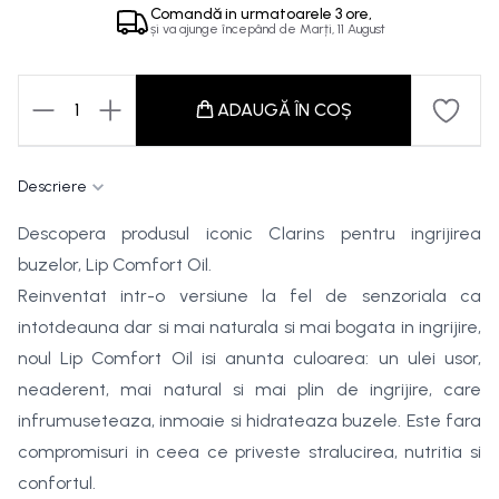
Comandă in
urmatoarele
3 ore,
și va ajunge începând de
Marți, 11 August
1
ADAUGĂ ÎN COȘ
Descriere
Descopera produsul iconic Clarins pentru ingrijirea
buzelor, Lip Comfort Oil.
Reinventat intr-o versiune la fel de senzoriala ca
intotdeauna dar si mai naturala si mai bogata in ingrijire,
noul Lip Comfort Oil isi anunta culoarea: un ulei usor,
neaderent, mai natural si mai plin de ingrijire, care
infrumuseteaza, inmoaie si hidrateaza buzele. Este fara
compromisuri in ceea ce priveste stralucirea, nutritia si
confortul.