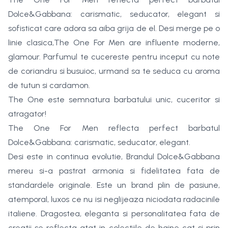
Dolce&Gabbana: carismatic, seducator, elegant si
sofisticat care adora sa aiba grija de el. Desi merge pe o
linie clasica,The One For Men are influente moderne,
glamour. Parfumul te cucereste pentru inceput cu note
de coriandru si busuioc, urmand sa te seduca cu aroma
de tutun si cardamon.
The One este semnatura barbatului unic, cuceritor si
atragator!
The One For Men reflecta perfect barbatul
Dolce&Gabbana: carismatic, seducator, elegant.
Desi este in continua evolutie, Brandul Dolce&Gabbana
mereu si-a pastrat armonia si fidelitatea fata de
standardele originale. Este un brand plin de pasiune,
atemporal, luxos ce nu isi neglijeaza niciodata radacinile
italiene. Dragostea, eleganta si personalitatea fata de
creatii se reflecta atat in colectiile de haine cat si prin