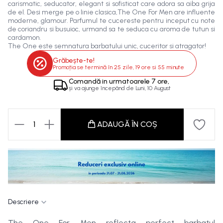
carismatic, seducator, elegant si sofisticat care adora sa aiba grija
de el. Desi merge pe o linie clasica,The One For Men are influente
moderne, glamour. Parfumul te cucereste pentru inceput cu note
de coriandru si busuioc, urmand sa te seduca cu aroma de tutun si
cardamon.
The One este semnatura barbatului unic, cuceritor si atragator!
Grăbește-te!
Promoția se termină în
25 zile, 19 ore si 55 minute
Comandă in
urmatoarele
7 ore,
și va ajunge începând de
Luni, 10 August
1
ADAUGĂ ÎN COȘ
Descriere
The One For Men reflecta perfect barbatul