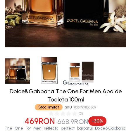
Dolce&Gabbana
Dolce&Gabbana The One For Men Apa de
Toaleta 100ml
Stoc limitat
SKU
8057971180509
(
0
)
469RON
668.9RON
-
30
%
The One For Men reflecta perfect barbatul Dolce&Gabbana: