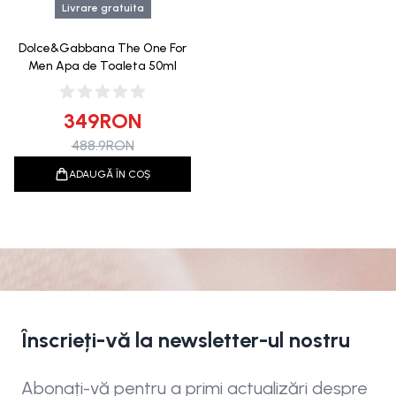
Livrare gratuita
Dolce&Gabbana The One For
Men Apa de Toaleta 50ml
349
RON
488.9
RON
ADAUGĂ ÎN COȘ
Înscrieți-vă la newsletter-ul nostru
Abonați-vă pentru a primi actualizări despre