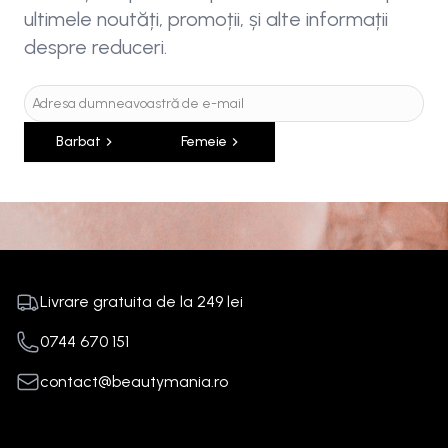
ultimele noutăți, promoții, și alte informații
despre reduceri.
Barbat
Femeie
Livrare gratuita de la
249
lei
0744 670 151
contact@beautymania.ro