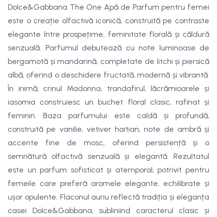
Dolce&Gabbana The One Apă de Parfum pentru femei
este o creație olfactivă iconică, construită pe contraste
elegante între prospețime, feminitate florală și căldură
senzuală. Parfumul debutează cu note luminoase de
bergamotă și mandarină, completate de litchi și piersică
albă, oferind o deschidere fructată, modernă și vibrantă.
În inimă, crinul Madonna, trandafirul, lăcrămioarele și
iasomia construiesc un buchet floral clasic, rafinat și
feminin. Baza parfumului este caldă și profundă,
construită pe vanilie, vetiver haitian, note de ambră și
accente fine de mosc, oferind persistență și o
semnătură olfactivă senzuală și elegantă. Rezultatul
este un parfum sofisticat și atemporal, potrivit pentru
femeile care preferă aromele elegante, echilibrate și
ușor opulente. Flaconul auriu reflectă tradiția și eleganța
casei Dolce&Gabbana, subliniind caracterul clasic și