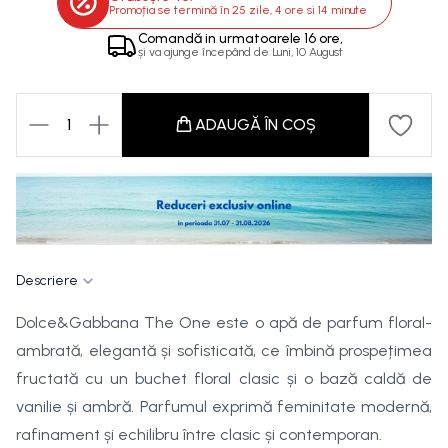
Promoția se termină în
25 zile, 4 ore si 14 minute
Comandă in
urmatoarele
16 ore,
și va ajunge începând de
Luni, 10 August
1
ADAUGĂ ÎN COȘ
Descriere
Dolce&Gabbana The One este o apă de parfum floral-
ambrată, elegantă și sofisticată, ce îmbină prospețimea
fructată cu un buchet floral clasic și o bază caldă de
vanilie și ambră. Parfumul exprimă feminitate modernă,
rafinament și echilibru între clasic și contemporan.