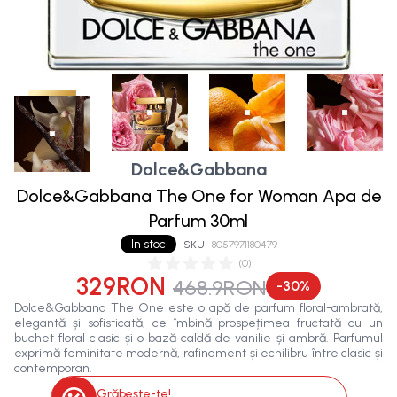
Dolce&Gabbana
Dolce&Gabbana The One for Woman Apa de
Parfum 30ml
In stoc
SKU
8057971180479
(
0
)
329RON
468.9RON
-
30
%
Dolce&Gabbana The One este o apă de parfum floral-ambrată,
elegantă și sofisticată, ce îmbină prospețimea fructată cu un
buchet floral clasic și o bază caldă de vanilie și ambră. Parfumul
exprimă feminitate modernă, rafinament și echilibru între clasic și
contemporan.
Grăbește-te!