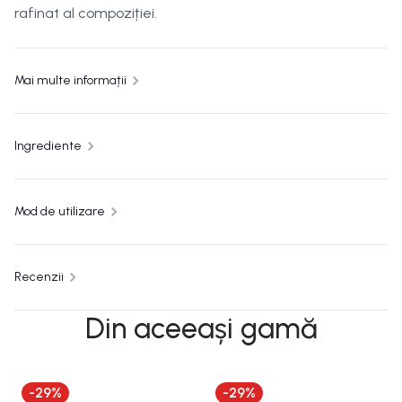
rafinat al compoziției.
Mai multe informații
Ingrediente
Mod de utilizare
Recenzii
Din aceeași gamă
-
29
%
-
29
%