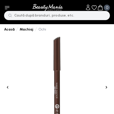
0
Obiecte în li
Obiecte 
Machiaj
Ochi
Acasă