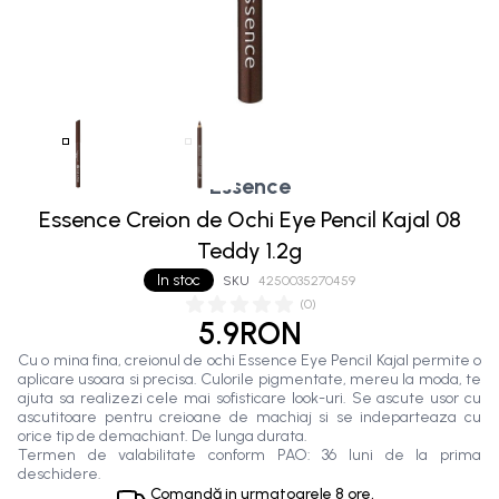
Essence
Essence Creion de Ochi Eye Pencil Kajal 08
Teddy 1.2g
In stoc
SKU
4250035270459
(
0
)
5.9RON
Cu o mina fina, creionul de ochi Essence Eye Pencil Kajal permite o
aplicare usoara si precisa. Culorile pigmentate, mereu la moda, te
ajuta sa realizezi cele mai sofisticare look-uri. Se ascute usor cu
ascutitoare pentru creioane de machiaj si se indeparteaza cu
orice tip de demachiant. De lunga durata.
Termen de valabilitate conform PAO: 36 luni de la prima
deschidere.
Comandă in
urmatoarele
8 ore,