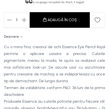
și va ajunge începând de
Marți, 11 August
1
ADAUGĂ ÎN COȘ
Descriere
Cu o mina fina, creionul de ochi Essence Eye Pencil Kajal
permite o aplicare usoara si precisa. Culorile
pigmentate, mereu la moda, te ajuta sa realizezi cele
mai sofisticare look-uri. Se ascute usor cu ascutitoare
pentru creioane de machiaj si se indeparteaza cu orice
tip de demachiant. De lunga durata.
Termen de valabilitate conform PAO: 36 luni de la prima
deschidere.
Produsele Essence au culorile potrivite pentru fiecare stil:
naturally glowing, bright&beautiful sau flirty&glam - fii