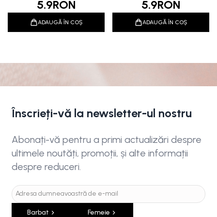
5.9
RON
5.9
RON
ADAUGĂ ÎN COȘ
ADAUGĂ ÎN COȘ
Înscrieți-vă la newsletter-ul nostru
Abonați-vă pentru a primi actualizări despre
ultimele noutăți, promoții, și alte informații
despre reduceri.
Barbat
Femeie