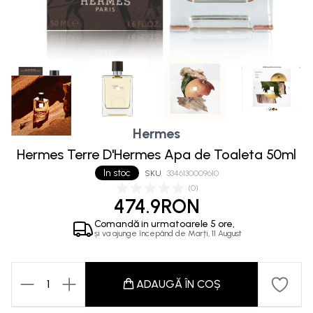
Hermes
Hermes Terre D'Hermes Apa de Toaleta 50ml
In stoc
SKU
3346130009610
(
0
)
474.9RON
Comandă in
urmatoarele
5 ore,
și va ajunge începând de
Marți, 11 August
1
ADAUGĂ ÎN COȘ