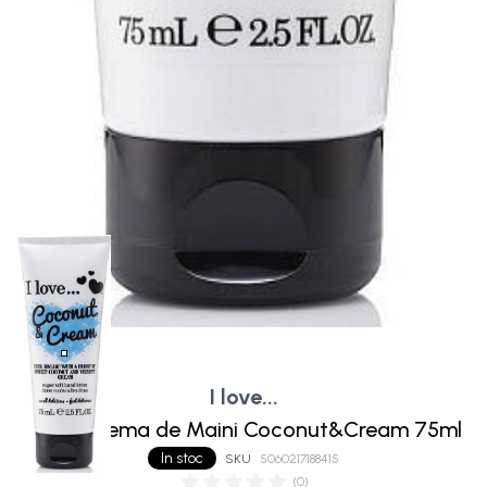
I love...
I Love Crema de Maini Coconut&Cream 75ml
In stoc
SKU
5060217188415
(
0
)