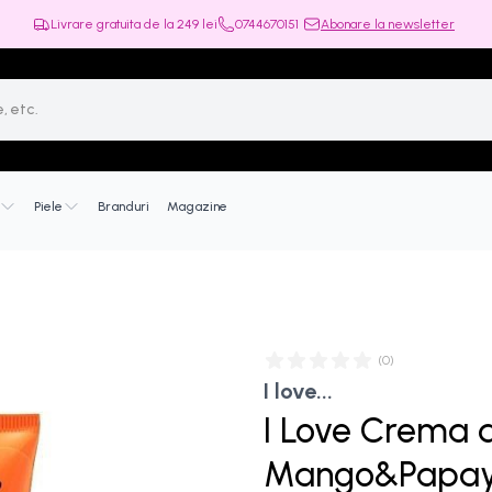
Livrare gratuita de la
249
lei
0744670151
Abonare la newsletter
Piele
Branduri
Magazine
(
0
)
I love...
I Love Crema 
Mango&Papay