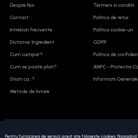
Despre Noi
Termeni si conditii
Contact
Politica de retur
Intrebari frecvente
Politica cookie-uri
Dictionar Ingredient
GDPR
Cum cumpar?
Politica de confiden
Cum se poate plati?
ANPC - Protectia C
Stiati ca...?
Informatii General
Metode de livrare
Copyright ©
2026
beautymania.ro.
Toate drepturile sunt 
Pentru furnizarea de servicii acest site folosește
cookies
. Navigând 