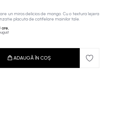
 un miros delicios de mango. Cu o textura lejera
enzatie placuta de catifelare mainilor tale.
8 ore,
 August
ADAUGĂ ÎN COȘ