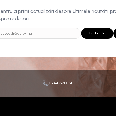
ntru a primi actualizări despre ultimele noutăți, pro
spre reduceri.
Barbat
0744 670 151