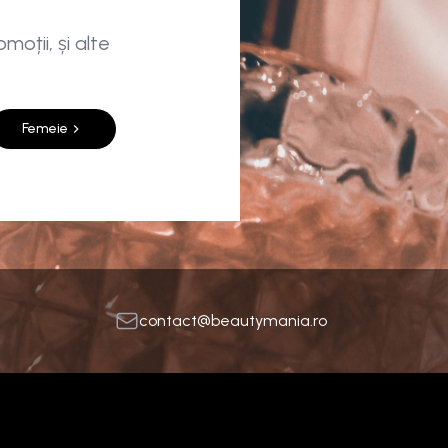
moții, și alte
Femeie
contact@beautymania.ro