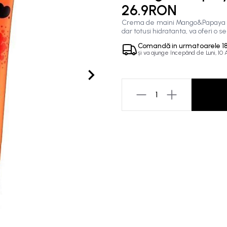
26.9RON
Crema de maini Mango&Papaya are
dar totusi hidratanta, va oferi o s
Comandă in
urmatoarele
1
și va ajunge începând de
Luni, 10
1