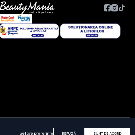
Setare preferințe
REFUZĂ
SUNT DE ACORD