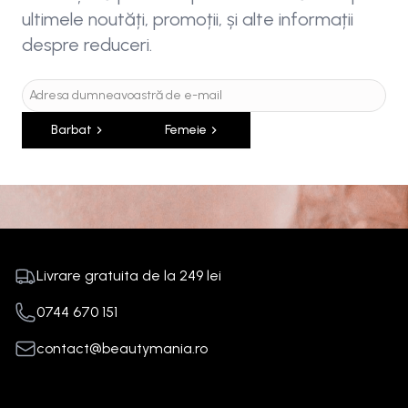
ultimele noutăți, promoții, și alte informații
despre reduceri.
Barbat
Femeie
Livrare gratuita de la
249
lei
0744 670 151
contact@beautymania.ro