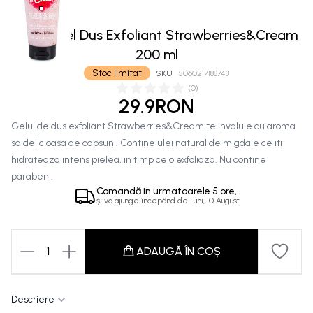
I Love Gel Dus Exfoliant Strawberries&Cream
200 ml
Stoc limitat
SKU
5060217188743
(
0
)
29.9RON
Gelul de dus exfoliant Strawberries&Cream te invaluie cu aroma
sa delicioasa de capsuni. Contine ulei natural de migdale ce iti
hidrateaza intens pielea, in timp ce o exfoliaza. Nu contine
parabeni.
Comandă in
urmatoarele
5 ore,
și va ajunge începând de
Luni, 10 August
1
ADAUGĂ ÎN COȘ
Descriere