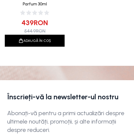
Parfum 30ml
439
RON
544.9
RON
ADAUGĂ ÎN COȘ
Înscrieți-vă la newsletter-ul nostru
Abonați-vă pentru a primi actualizări despre
ultimele noutăți, promoții, și alte informații
despre reduceri.