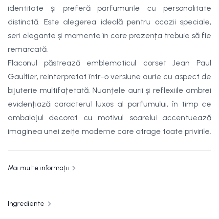
identitate și preferă parfumurile cu personalitate
distinctă. Este alegerea ideală pentru ocazii speciale,
seri elegante și momente în care prezența trebuie să fie
remarcată.
Flaconul păstrează emblematicul corset Jean Paul
Gaultier, reinterpretat într-o versiune aurie cu aspect de
bijuterie multifațetată. Nuanțele aurii și reflexiile ambrei
evidențiază caracterul luxos al parfumului, în timp ce
ambalajul decorat cu motivul soarelui accentuează
imaginea unei zeițe moderne care atrage toate privirile.
Mai multe informații
Ingrediente