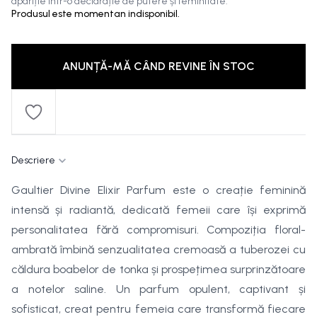
apariție într-o declarație de putere și feminitate.
Produsul este momentan indisponibil.
ANUNȚĂ-MĂ CÂND REVINE ÎN STOC
Descriere
Gaultier Divine Elixir Parfum este o creație feminină
intensă și radiantă, dedicată femeii care își exprimă
personalitatea fără compromisuri. Compoziția floral-
ambrată îmbină senzualitatea cremoasă a tuberozei cu
căldura boabelor de tonka și prospețimea surprinzătoare
a notelor saline. Un parfum opulent, captivant și
sofisticat, creat pentru femeia care transformă fiecare