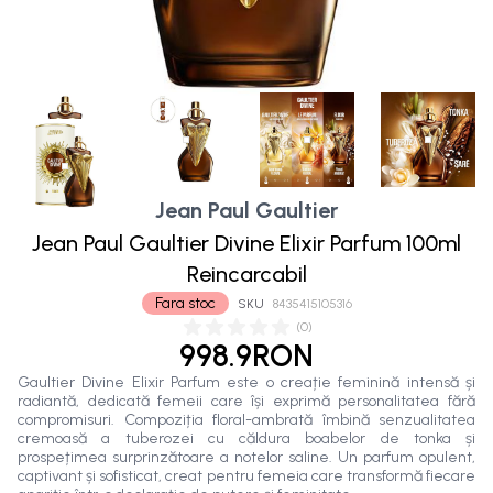
Jean Paul Gaultier
Jean Paul Gaultier Divine Elixir Parfum 100ml
Reincarcabil
Fara stoc
SKU
8435415105316
(
0
)
998.9RON
Gaultier Divine Elixir Parfum este o creație feminină intensă și
radiantă, dedicată femeii care își exprimă personalitatea fără
compromisuri. Compoziția floral-ambrată îmbină senzualitatea
cremoasă a tuberozei cu căldura boabelor de tonka și
prospețimea surprinzătoare a notelor saline. Un parfum opulent,
captivant și sofisticat, creat pentru femeia care transformă fiecare