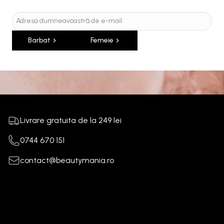
Barbat
Femeie
Livrare gratuita de la
249
lei
0744 670 151
contact@beautymania.ro