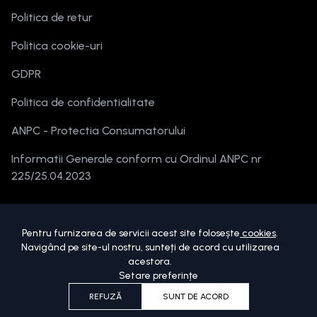
Politica de retur
Politica cookie-uri
GDPR
Politica de confidentialitate
ANPC - Protectia Consumatorului
Informatii Generale conform cu Ordinul ANPC nr
225/25.04.2023
Pentru furnizarea de servicii acest site folosește
cookies
.
Navigând pe site-ul nostru, sunteți de acord cu utilizarea
acestora.
Setare preferințe
Copyright ©
2026
beautymania.ro.
Toate drepturile sunt rezervate.
REFUZĂ
SUNT DE ACORD