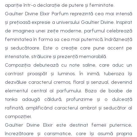
apariție într-o declarație de putere și feminitate.
Gaultier Divine Elixir Parfum reprezintă cea mai intensă
și prețioasă expresie a universului Gaultier Divine. Inspirat
de imaginea unei zeițe moderne, parfumul celebrează
feminitatea în forma sa cea mai puternică, îndrăzneață
și seducătoare. Este o creație care pune accent pe
intensitate, strălucire și prezență memorabilă.
Compoziția debutează cu note saline, care aduc un
contrast proaspăt și luminos. În inimă, tuberoza își
dezvăluie caracterul cremos, floral și senzual, devenind
elementul central al parfumului. Baza de boabe de
tonka adaugă căldură, profunzime și o dulceață
rafinată, amplificând caracterul ambrat și seducător al
compoziției.
Gaultier Divine Elixir este destinat femeii puternice,
încrezătoare și carismatice, care își asumă propria