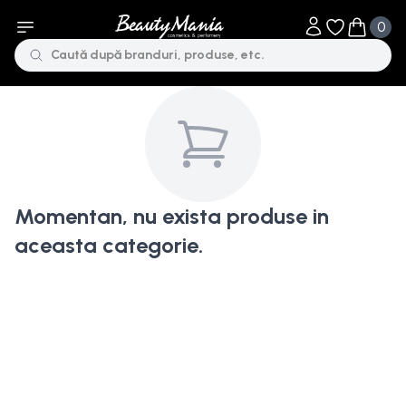
0
Obiecte în li
Obiecte 
Momentan, nu exista produse in
aceasta categorie.