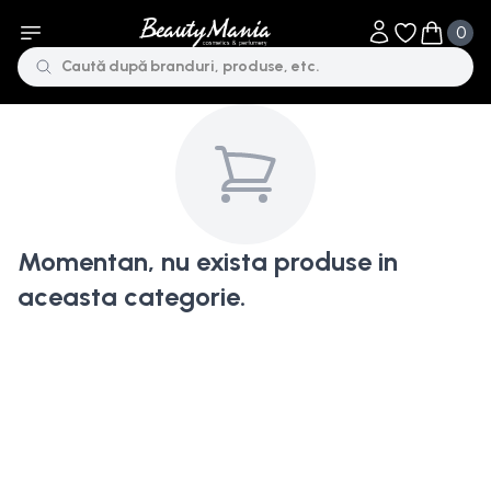
0
Obiecte în li
Obiecte 
Momentan, nu exista produse in
aceasta categorie.