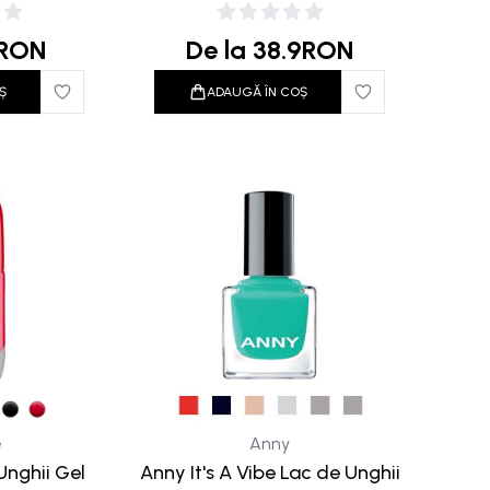
RON
De la
38.9
RON
Ș
ADAUGĂ ÎN COȘ
e
Anny
Unghii Gel
Anny It's A Vibe Lac de Unghii