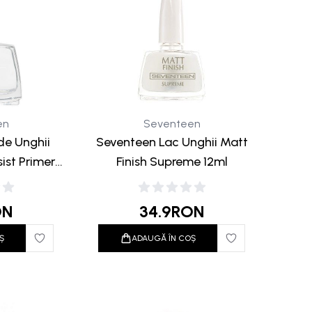
en
Seventeen
de Unghii
Seventeen Lac Unghii Matt
ist Primer
Finish Supreme 12ml
 12ml
ON
34.9
RON
Ș
ADAUGĂ ÎN COȘ