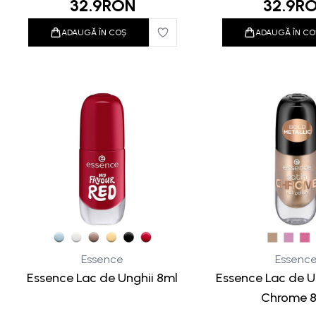
32.9
RON
32.9
R
ADAUGĂ ÎN COȘ
ADAUGĂ ÎN CO
Essence
Essenc
Essence Lac de Unghii 8ml
Essence Lac de U
Chrome 