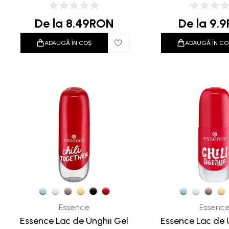
De la
8.49
RON
De la
9.9
ADAUGĂ ÎN COȘ
ADAUGĂ ÎN CO
Essence
Essenc
Essence Lac de Unghii Gel
Essence Lac de 