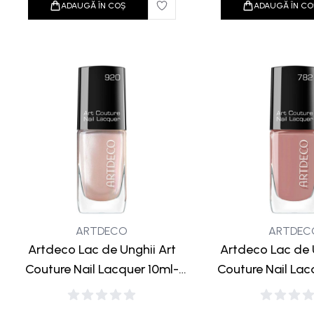
ADAUGĂ ÎN COȘ
ADAUGĂ ÎN CO
ARTDECO
ARTDEC
Artdeco Lac de Unghii Art
Artdeco Lac de 
Couture Nail Lacquer 10ml-
Couture Nail Lac
920 Silk Road
782 Metrop