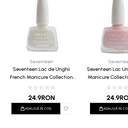
Seventeen
Sevente
Seventeen Lac de Unghii
Seventeen Lac Un
French Manicure Collection
Manicure Collect
White Tip Color 12ml
24.9
RON
24.9
R
ADAUGĂ ÎN COȘ
ADAUGĂ ÎN CO