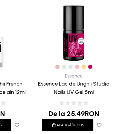
Essence
ii French
Essence Lac de Unghii Studio
celain 12ml
Nails UV Gel 5ml
ON
De la
25.49
RON
Ș
ADAUGĂ ÎN COȘ