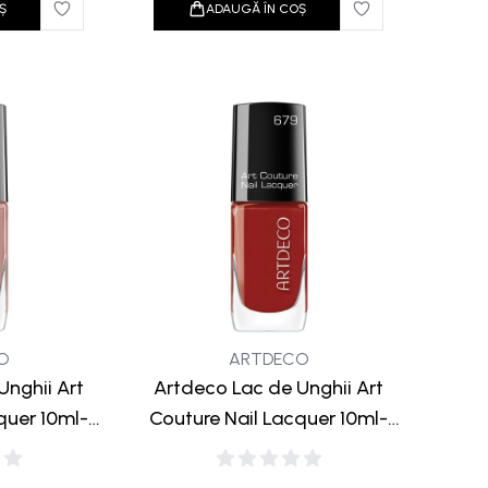
Ș
ADAUGĂ ÎN COȘ
O
ARTDECO
Unghii Art
Artdeco Lac de Unghii Art
quer 10ml-
Couture Nail Lacquer 10ml-
olis
679 Ancient Red