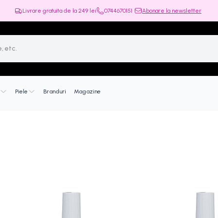
Livrare gratuita de la
249
lei
0744670151
Abonare la newsletter
Piele
Branduri
Magazine