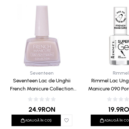
Seventeen
Rimmel
Seventeen Lac de Unghii
Rimmel Lac Ungh
French Manicure Collection
Manicure 090 Por
02 Natural 12ml
24.9
RON
19.9
R
ADAUGĂ ÎN COȘ
ADAUGĂ ÎN CO