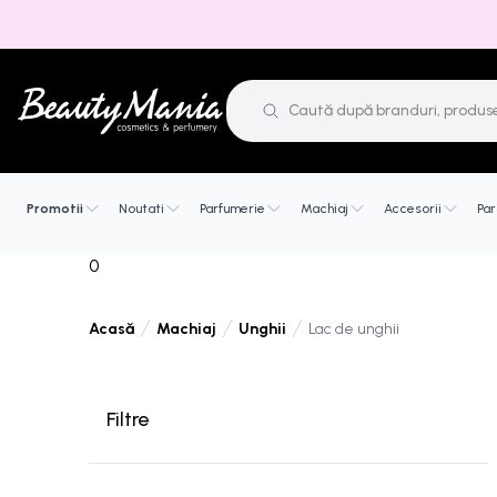
Promotii
Noutati
Parfumerie
Machiaj
Accesorii
Par
0
Machiaj
Unghii
Lac de unghii
Acasă
Filtre