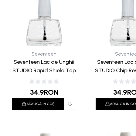
Seventeen
Sevente
Seventeen Lac de Unghii
Seventeen Lac 
STUDIO Rapid Shield Top
STUDIO Chip Res
Shine 12ml
Baza Unghii
34.9
RON
34.9
R
ADAUGĂ ÎN COȘ
ADAUGĂ ÎN CO