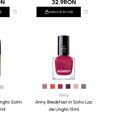
ON
32.9
RON
Ș
ADAUGĂ ÎN COȘ
e
Anny
nghii Satin
Anny Breakfast in Soho Lac
8ml
de Unghii 15ml