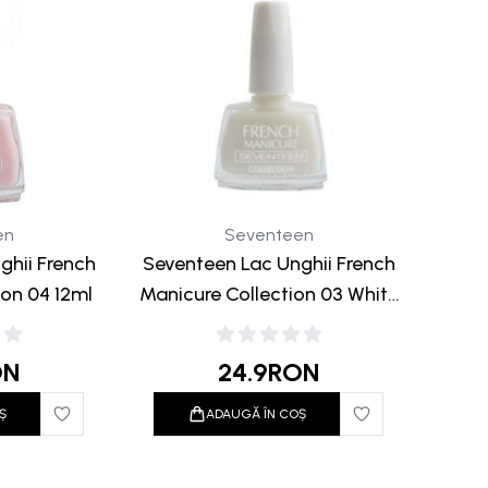
en
Seventeen
ghii French
Seventeen Lac Unghii French
ion 04 12ml
Manicure Collection 03 White
12ml
ON
24.9
RON
Ș
ADAUGĂ ÎN COȘ