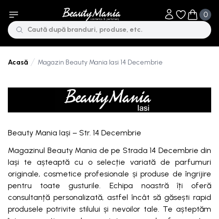
0
Obiecte în li
Obiecte 
Magazin Beauty Mania Iasi 14 Decembrie
Acasă
Beauty Mania Iași – Str. 14 Decembrie
Magazinul Beauty Mania de pe Strada 14 Decembrie din
Iași te așteaptă cu o selecție variată de parfumuri
originale, cosmetice profesionale și produse de îngrijire
pentru toate gusturile. Echipa noastră îți oferă
consultanță personalizată, astfel încât să găsești rapid
produsele potrivite stilului și nevoilor tale. Te așteptăm