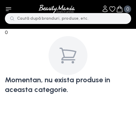
0
Obiecte în li
Obiecte 
0
Momentan, nu exista produse in
aceasta categorie.