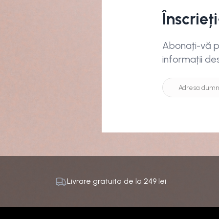
Înscrieț
Abonați-vă pe
informații de
Livrare gratuita de la
249
lei