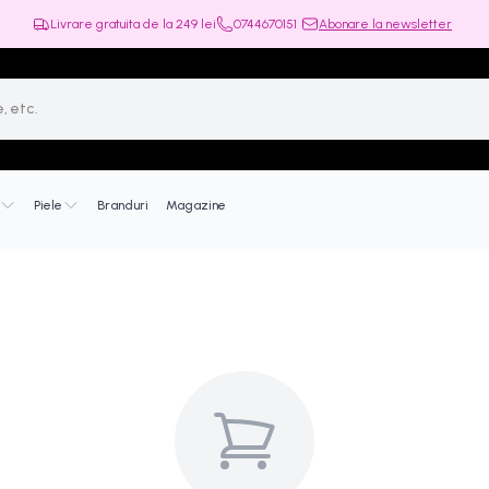
Livrare gratuita de la
249
lei
0744670151
Abonare la newsletter
Piele
Branduri
Magazine