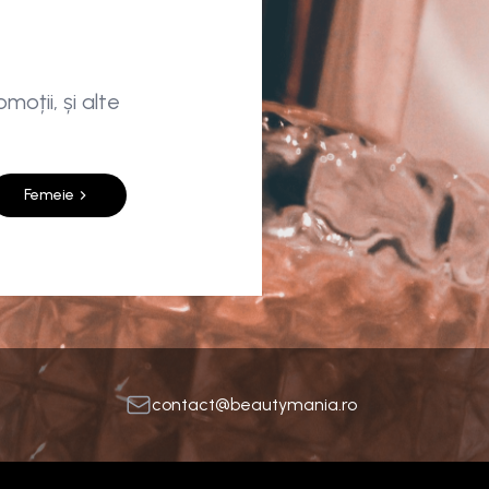
moții, și alte
Femeie
contact@beautymania.ro