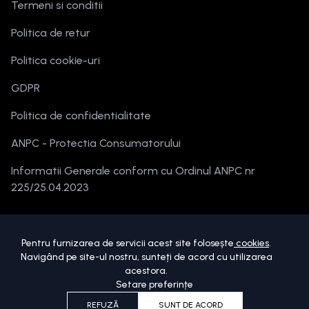
Termeni si conditii
Politica de retur
Politica cookie-uri
GDPR
Politica de confidentialitate
ANPC - Protectia Consumatorului
Informatii Generale conform cu Ordinul ANPC nr
225/25.04.2023
Pentru furnizarea de servicii acest site folosește
cookies
.
Navigând pe site-ul nostru, sunteți de acord cu utilizarea
acestora.
Setare preferințe
Copyright ©
2026
beautymania.ro.
Toate drepturile sunt rezervate.
REFUZĂ
SUNT DE ACORD