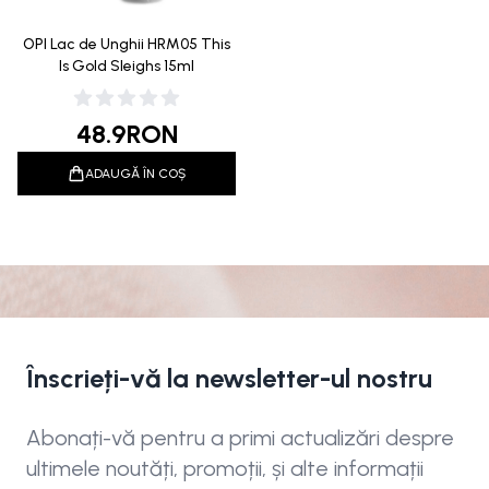
OPI Lac de Unghii HRM05 This
Is Gold Sleighs 15ml
48.9
RON
ADAUGĂ ÎN COȘ
Înscrieți-vă la newsletter-ul nostru
Abonați-vă pentru a primi actualizări despre
ultimele noutăți, promoții, și alte informații