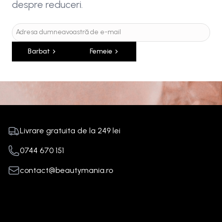
despre reduceri.
Barbat
Femeie
Livrare gratuita de la
249
lei
0744 670 151
contact@beautymania.ro