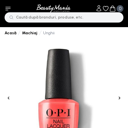
0
Obiecte în li
Obiecte 
Machiaj
Unghii
Acasă