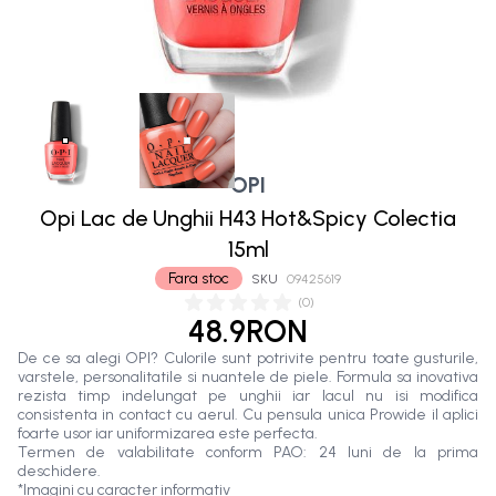
OPI
Opi Lac de Unghii H43 Hot&Spicy Colectia
15ml
Fara stoc
SKU
09425619
(
0
)
48.9RON
De ce sa alegi OPI? Culorile sunt potrivite pentru toate gusturile,
varstele, personalitatile si nuantele de piele. Formula sa inovativa
rezista timp indelungat pe unghii iar lacul nu isi modifica
consistenta in contact cu aerul. Cu pensula unica Prowide il aplici
foarte usor iar uniformizarea este perfecta.
Termen de valabilitate conform PAO: 24 luni de la prima
deschidere.
*Imagini cu caracter informativ