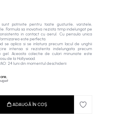
unt potrivite pentru toate gusturile, varstele,
ele. Formula sa inovativa rezista timp indelungat pe
 consistenta in contact cu aerul. Cu pensula unica
uniformizarea este perfecta.
od se aplica si se inlatura precum lacul de unghii
lucire intensa si rezistenta indelungata precum
cu gel. Aceasta colectie de culori minunate este
 rosu de la Hollywood.
AO: 24 luni din momentul deschiderii
 ore,
 August
ADAUGĂ ÎN COȘ