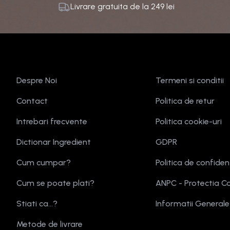
Livrare gratuita de la
249
lei
Despre Noi
Termeni si conditii
Contact
Politica de retur
Intrebari frecvente
Politica cookie-uri
Dictionar Ingredient
GDPR
Cum cumpar?
Politica de confiden
Cum se poate plati?
ANPC - Protectia C
Stiati ca...?
Informatii General
Metode de livrare