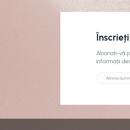
Înscrieț
Abonați-vă pe
informații de