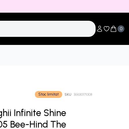
0
Obiecte în li
Obiecte 
Stoc limitat
SKU
3616301711308
ii Infinite Shine
05 Bee-Hind The