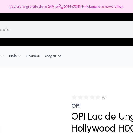
Livrare gratuita de la
249
lei
0744670151
Abonare la newsletter
Piele
Branduri
Magazine
(
0
)
OPI
OPI Lac de Ungh
Hollywood H0