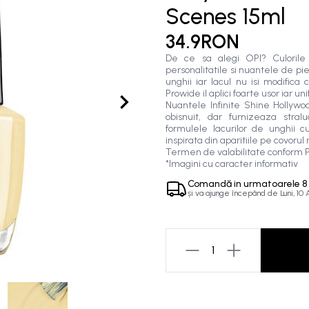
Scenes 15ml
34.9RON
De ce sa alegi OPI? Culorile s
personalitatile si nuantele de pi
unghii iar lacul nu isi modifica
Prowide il aplici foarte usor iar 
Nuantele Infinite Shine Hollywo
obisnuit, dar furnizeaza stra
formulele lacurilor de unghii 
inspirata din aparitiile pe covorul
Termen de valabilitate conform P
*Imagini cu caracter informativ
Comandă in
urmatoarele
8
și va ajunge începând de
Luni, 10
1