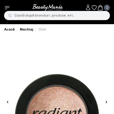
0
Obiecte în li
Obiecte 
Machiaj
Ochi
Acasă