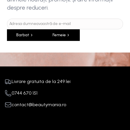
despre reduceri.
Barbat
Femeie
Livrare gratuita de la
249
lei
0744 670 151
contact@beautymania.ro