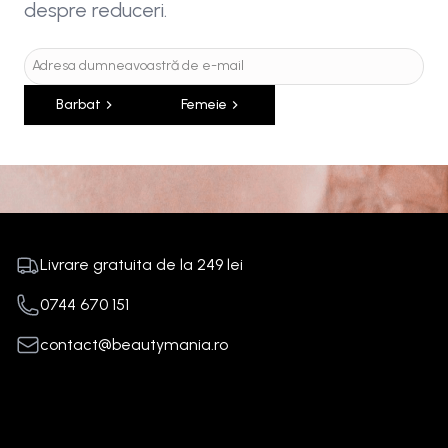
despre reduceri.
Barbat
Femeie
Livrare gratuita de la
249
lei
0744 670 151
contact@beautymania.ro