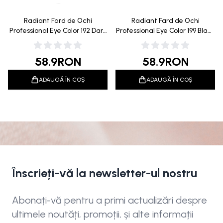
Radiant Fard de Ochi
Radiant Fard de Ochi
Professional Eye Color 192 Dark
Professional Eye Color 199 Black
Chocolate 3.2g
3.2g
58.9
RON
58.9
RON
ADAUGĂ ÎN COȘ
ADAUGĂ ÎN COȘ
Înscrieți-vă la newsletter-ul nostru
Abonați-vă pentru a primi actualizări despre
ultimele noutăți, promoții, și alte informații