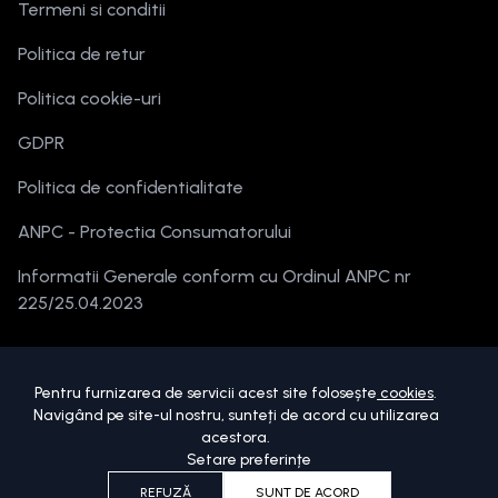
Termeni si conditii
Politica de retur
Politica cookie-uri
GDPR
Politica de confidentialitate
ANPC - Protectia Consumatorului
Informatii Generale conform cu Ordinul ANPC nr
225/25.04.2023
Pentru furnizarea de servicii acest site folosește
cookies
.
Navigând pe site-ul nostru, sunteți de acord cu utilizarea
acestora.
Setare preferințe
Copyright ©
2026
beautymania.ro.
Toate drepturile sunt rezervate.
REFUZĂ
SUNT DE ACORD