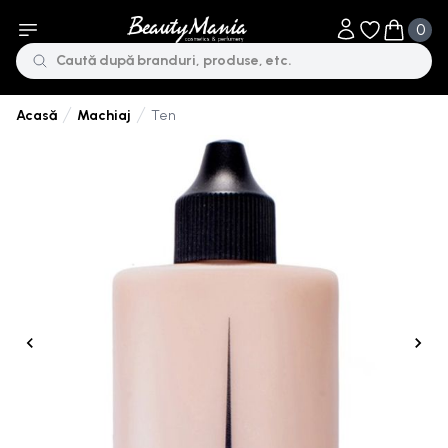
0
Obiecte în li
Obiecte 
Machiaj
Ten
Acasă