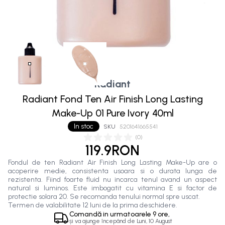
Radiant
Radiant Fond Ten Air Finish Long Lasting
Make-Up 01 Pure Ivory 40ml
In stoc
SKU
5201641665541
(
0
)
119.9RON
Fondul de ten Radiant Air Finish Long Lasting Make-Up are o
acoperire medie, consistenta usoara si o durata lunga de
rezistenta. Fiind foarte fluid nu incarca tenul avand un aspect
natural si luminos. Este imbogatit cu vitamina E si factor de
protectie solara 20. Se recomanda tenului normal spre uscat.
Termen de valabilitate 12 luni de la prima deschidere.
Comandă in
urmatoarele
9 ore,
și va ajunge începând de
Luni, 10 August