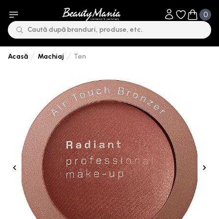
0
Obiecte în li
Obiecte 
Machiaj
Ten
Acasă