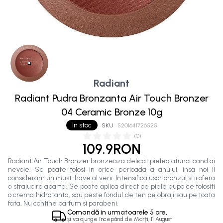
Radiant
Radiant Pudra Bronzanta Air Touch Bronzer
04 Ceramic Bronze 10g
In stoc
SKU
5201641726525
(
0
)
109.9RON
Radiant Air Touch Bronzer bronzeaza delicat pielea atunci cand ai
nevoie. Se poate folosi in orice perioada a anului, insa noi il
consideram un must-have al verii. Intensifica usor bronzul si ii ofera
o stralucire aparte. Se poate aplica direct pe piele dupa ce folositi
o crema hidratanta, sau peste fondul de ten pe obraji sau pe toata
fata. Nu contine parfum si parabeni.
Comandă in
urmatoarele
5 ore,
și va ajunge începând de
Marți, 11 August