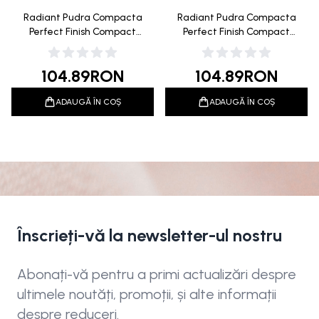
Radiant Pudra Compacta
Radiant Pudra Compacta
Perfect Finish Compact
Perfect Finish Compact
Powder 03 Light Tan 10g
Powder 04 Sweet Pink 10g
104.89
RON
104.89
RON
ADAUGĂ ÎN COȘ
ADAUGĂ ÎN COȘ
Înscrieți-vă la newsletter-ul nostru
Abonați-vă pentru a primi actualizări despre
ultimele noutăți, promoții, și alte informații
despre reduceri.