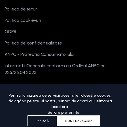
Politica de retur
Politica cookie-uri
GDPR
Politica de confidentialitate
ANPC - Protectia Consumatorului
Informatii Generale conform cu Ordinul ANPC nr
225/25.04.2023
Pentru furnizarea de servicii acest site folosește
cookies
.
Navigând pe site-ul nostru, sunteți de acord cu utilizarea
acestora.
Setare preferințe
Copyright ©
2026
beautymania.ro.
Toate drepturile sunt rezervate.
REFUZĂ
SUNT DE ACORD