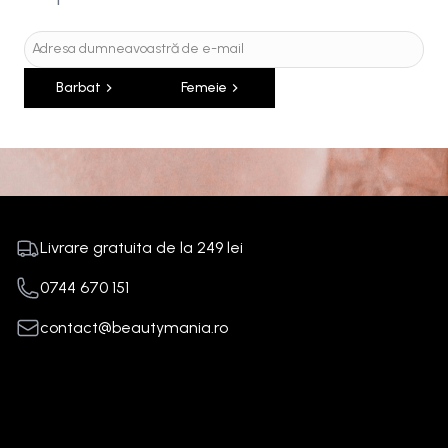
Barbat
Femeie
Livrare gratuita de la
249
lei
0744 670 151
contact@beautymania.ro