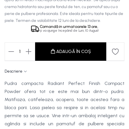
crema hidratanta sau peste fondul de ten, cu pamatuf sau cu o
perie de pulbere profesionala. Este ideala pentru toate tipurile de
piele. Termen de valabilitate 12 luni de la deschidere.
Comandă in
urmatoarele
13 ore,
și va ajunge începând de
Luni, 10 August
1
ADAUGĂ ÎN COȘ
Descriere
Pudra compacta Radiant Perfect Finish Compact
Powder ofera tot ce este mai bun dintr-o pudra.
Matifiaza, catifeleaza, acopera, toate acestea fara a
bloca porii. Lasa pielea sa respire si in acelasi timp nu
permite sa se usuce. Vine intr-un ambalaj inteligent cu
oglinda si include un pamatuf de pulbere speciala