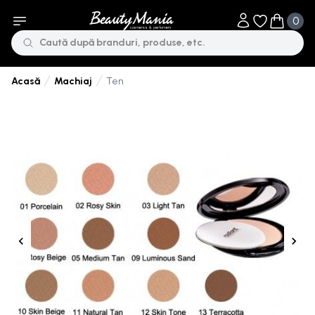
0
Obiecte în li
Obiecte 
Machiaj
Ten
Acasă