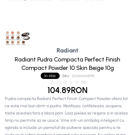
Radiant
Radiant Pudra Compacta Perfect Finish
Compact Powder 10 Skin Beige 10g
In stoc
SKU
5201641658789
(
0
)
104.89RON
Pudra compacta Radiant Perfect Finish Compact Powder ofera tot
ce este mai bun dintr-o pudra. Matifiaza, catifeleaza, acopera,
toate acestea fara a bloca porii. Lasa pielea sa respire si in acelasi
timp nu permite sa se usuce. Vine intr-un ambalaj inteligent cu
oglinda si include un pamatuf de pulbere speciala pentru a te
ajuta sa iti refaci machiajul oricand este necesar. Se aplica dupa