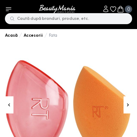
0
Obiecte în li
Obiecte 
Accesorii
Fata
Acasă