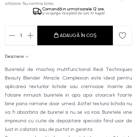
utilizare. Nu contine latex.
Comandă in
urmatoarele
12 ore,
și va ajunge începând de
Luni, 10 August
1
ADAUGĂ ÎN COȘ
Descriere
Buretelul de machiaj multifunctional Real Techniques
Beauty Blender Miracle Complexion este ideal pentru
aplicarea texturilor lichide sau cremoase. Inainte de
folosire inmuiati buretele in apa apoi stoarceti foarte
bine pana ramane doar umed. Astfel textura lichida nu
va fi absorbita de buretel si nu se va irosi. Buretele vine
impreuna cu cutie de depozitare speciala fiind usor de
luat in calatorii sau de purtat in geanta.