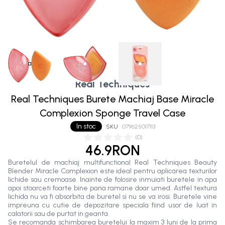
Real Techniques
Real Techniques Burete Machiaj Base Miracle
Complexion Sponge Travel Case
In stoc
SKU
079625017113
(
0
)
46.9RON
Buretelul de machiaj multifunctional Real Techniques Beauty
Blender Miracle Complexion este ideal pentru aplicarea texturilor
lichide sau cremoase. Inainte de folosire inmuiati buretele in apa
apoi stoarceti foarte bine pana ramane doar umed. Astfel textura
lichida nu va fi absorbita de buretel si nu se va irosi. Buretele vine
impreuna cu cutie de depozitare speciala fiind usor de luat in
calatorii sau de purtat in geanta.
Se recomanda schimbarea buretelui la maxim 3 luni de la prima