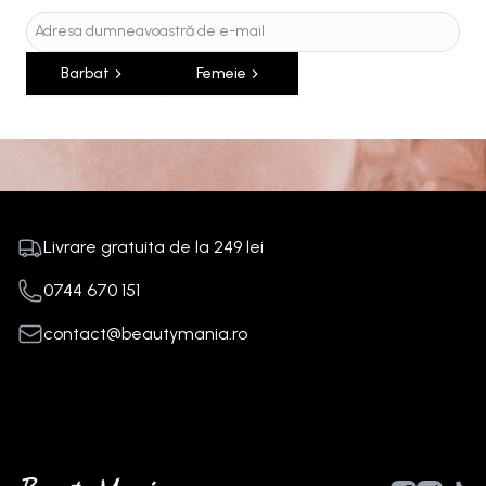
Barbat
Femeie
Livrare gratuita de la
249
lei
0744 670 151
contact@beautymania.ro