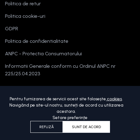
Politica de retur
Politica cookie-uri
GDPR
Politica de confidentialitate
ANPC - Protectia Consumatorului
Informatii Generale conform cu Ordinul ANPC nr
225/25.04.2023
Pentru furnizarea de servicii acest site folosește
cookies
.
Navigând pe site-ul nostru, sunteți de acord cu utilizarea
acestora.
Setare preferințe
Copyright ©
2026
beautymania.ro.
Toate drepturile sunt rezervate.
REFUZĂ
SUNT DE ACORD