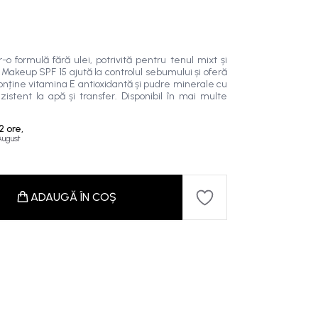
o formulă fără ulei, potrivită pentru tenul mixt și
Makeup SPF 15 ajută la controlul sebumului și oferă
conține vitamina E antioxidantă și pudre minerale cu
zistent la apă și transfer. Disponibil în mai multe
2 ore,
 August
ADAUGĂ ÎN COȘ