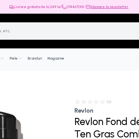
Livrare gratuita de la
249
lei
0744670151
Abonare la newsletter
Piele
Branduri
Magazine
(
0
)
Revlon
Revlon Fond d
Ten Gras Comb