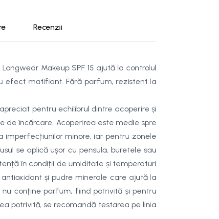
re
Recenzii
ay Longwear Makeup SPF 15 ajută la controlul
u efect matifiant. Fără parfum, rezistent la
reciat pentru echilibrul dintre acoperire și
ație de încărcare. Acoperirea este medie spre
ea imperfecțiunilor minore, iar pentru zonele
usul se aplică ușor cu pensula, buretele sau
nță în condiții de umiditate și temperaturi
l antioxidant și pudre minerale care ajută la
nu conține parfum, fiind potrivită și pentru
rea potrivită, se recomandă testarea pe linia