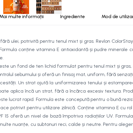
Mai multe informații
Ingrediente
Mod de utiliza
ără ulei, potrivită pentru tenul mixt și gras. Revlon ColorSt
 Formula conține vitamina E antioxidantă și pudre minerale c
e.
e un fond de ten lichid formulat pentru tenul mixt și gras, ap
controlul sebumului și oferă un finisaj mat, uniform, fără senz
cesități. Un strat ajută la uniformizarea tenului și estompar
te aplica încă un strat, fără a încărca excesiv textura. Prod
e lucrat rapid. Formula este concepută pentru o bună reziste
ace potrivit pentru utilizare zilnică. Conține vitamina E cu ro
 15 oferă un nivel de bază împotriva radiațiilor UV. Formula 
 multe nuanțe, cu subtonuri reci, calde și neutre. Pentru alege