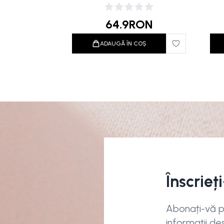
Natural Beige 30ml
64.9
RON
ADAUGĂ ÎN COȘ
Înscrieț
Abonați-vă pe
informații de