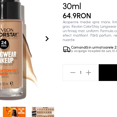
30ml
64.9RON
Acoperire medie spre mare, într-
gras. Revlon ColorStay Longwear 
un finisaj mat, uniform. Formula 
efect matifiant. Fără parfum, re
nuanțe.
Comandă in
urmatoarele
2
și va ajunge începând de
Luni, 10
1