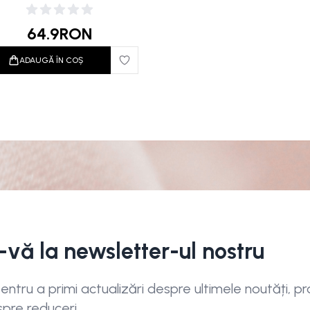
Sand Beige 30ml
64.9
RON
ADAUGĂ ÎN COȘ
i-vă la newsletter-ul nostru
ntru a primi actualizări despre ultimele noutăți, pro
spre reduceri.