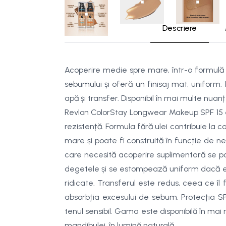
Descriere
Acoperire medie spre mare, într-o formulă f
sebumului și oferă un finisaj mat, uniform.
apă și transfer. Disponibil în mai multe nuanț
Revlon ColorStay Longwear Makeup SPF 15 est
rezistență. Formula fără ulei contribuie la 
mare și poate fi construită în funcție de ne
care necesită acoperire suplimentară se poa
degetele și se estompează uniform dacă est
ridicate. Transferul este redus, ceea ce îl f
absorbția excesului de sebum. Protecția SPF
tenul sensibil. Gama este disponibilă în mai
mandibulei, în lumină naturală.