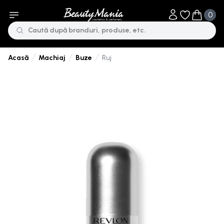
0
Obiecte în li
Obiecte 
Machiaj
Buze
Ruj
Acasă