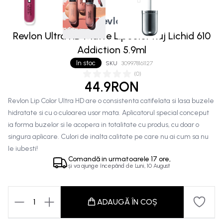
Revlon
Revlon Ultra HD Matte Lipcolor Ruj Lichid 610
Addiction 5.9ml
In stoc
SKU
309978161127
(
0
)
44.9RON
Revlon Lip Color Ultra HD are o consistenta catifelata si lasa buzele
hidratate si cu o culoarea usor mata. Aplicatorul special conceput
ia forma buzelor si le acopera in totalitate cu produs, cu doar o
singura aplicare. Culori de inalta calitate pe care nu ai cum sa nu
le iubesti!
Comandă in
urmatoarele
17 ore,
și va ajunge începând de
Luni, 10 August
1
ADAUGĂ ÎN COȘ