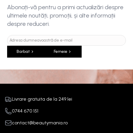
Abonați-vă pentru a primi actualizări despre
ultimele noutăți, promoții, și alte informații
despre reduceri.
Barbat
Femeie
Livrare gratuita de la
249
lei
0744 670 151
contact@beautymania.ro