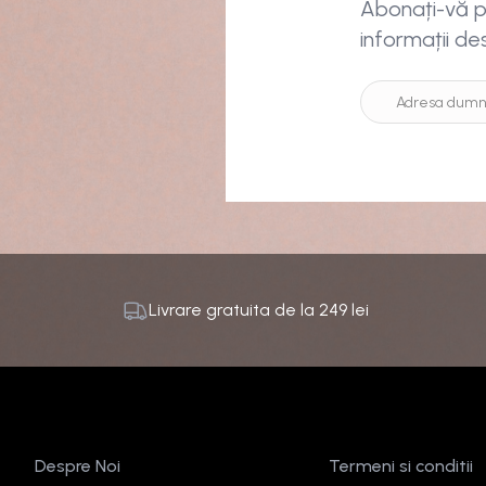
Abonați-vă pe
informații de
Livrare gratuita de la
249
lei
Despre Noi
Termeni si conditii