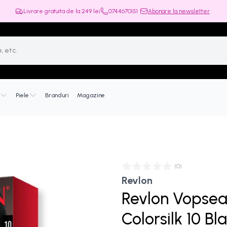
Livrare gratuita de la
249
lei
0744670151
Abonare la newsletter
Piele
Branduri
Magazine
(
0
)
Revlon
Revlon Vopsea
Colorsilk 10 Bl