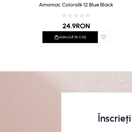
Amoniac Colorsilk 12 Blue Black
24.9
RON
ADAUGĂ ÎN COȘ
Înscrieț