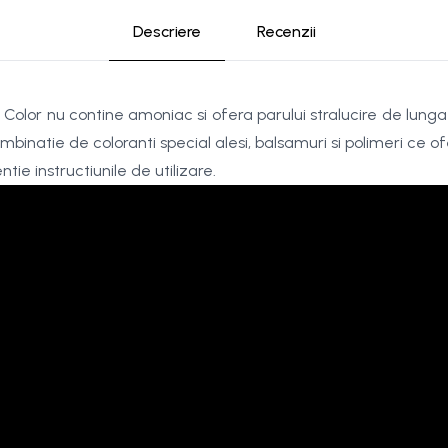
Descriere
Recenzii
 Color nu contine amoniac si ofera parului stralucire de lunga
inatie de coloranti special alesi, balsamuri si polimeri ce of
tie instructiunile de utilizare.