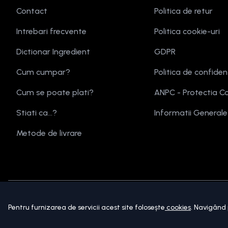
Contact
Politica de retur
Intrebari frecvente
Politica cookie-uri
Dictionar Ingredient
GDPR
Cum cumpar?
Politica de confiden
Cum se poate plati?
ANPC - Protectia C
Stiati ca...?
Informatii General
Metode de livrare
Copyright ©
2026
beautymania.ro.
Toate drepturile sunt 
Pentru furnizarea de servicii acest site folosește
cookies
. Navigând 