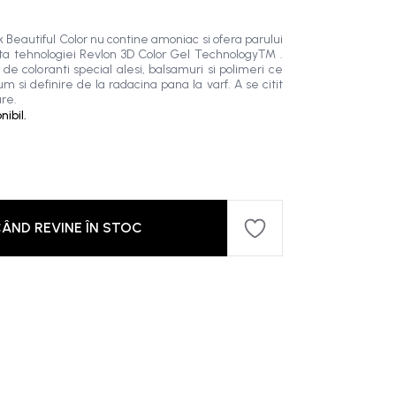
 Beautiful Color nu contine amoniac si ofera parului
rita tehnologiei Revlon 3D Color Gel Technology™ .
de coloranti special alesi, balsamuri si polimeri ce
m si definire de la radacina pana la varf. A se citit
are.
ibil.
ÂND REVINE ÎN STOC