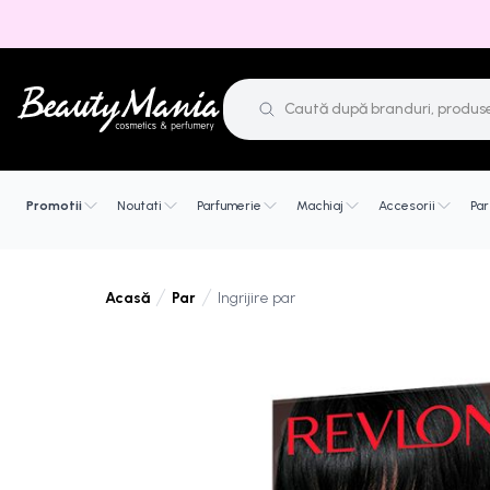
Promotii
Noutati
Parfumerie
Machiaj
Accesorii
Par
Par
Ingrijire par
Acasă