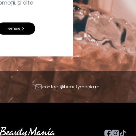
moții, și alte
Femeie
contact@beautymania.ro