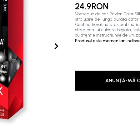
24.9RON
Vopseaua de par Revlon Color Silk
stralucire de lunga durata dato
Contine keratina si o combinatie 
ofera parului culoare bogata, volu
cu atentie instructiunile de utiliz
Produsul este momentan indispon
ANUNȚĂ-MĂ C